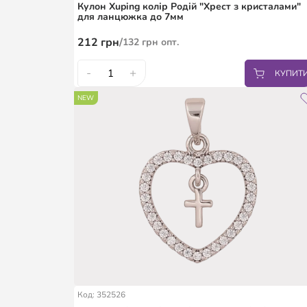
Кулон Xuping колір Родій "Хрест з кристалами"
для ланцюжка до 7мм
212
грн
/
132
грн
опт.
-
+
КУПИТ
NEW
Код: 352526