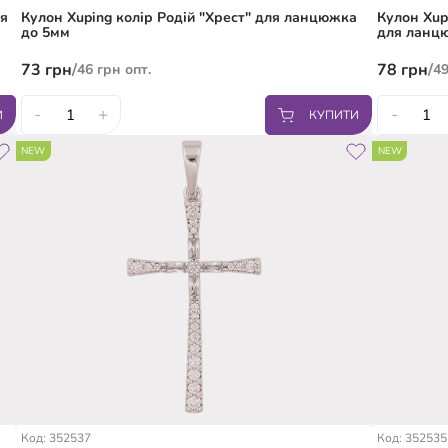
ля
Кулон Xuping колір Родій "Хрест" для ланцюжка
Кулон Xup
до 5мм
для ланц
73
грн
/
78
грн
/
46
грн
опт.
4
-
+
-
И
КУПИТИ
NEW
NEW
Код: 352537
Код: 352535