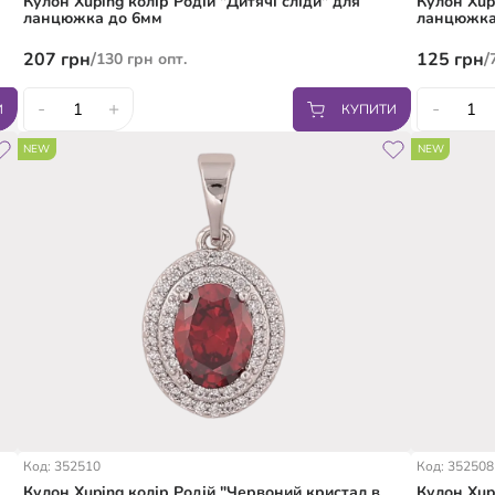
Кулон Xuping колір Родій "Дитячі сліди" для
Кулон Xup
ланцюжка до 6мм
ланцюжка
207
грн
/
125
грн
/
130
грн
опт.
-
+
-
И
КУПИТИ
NEW
NEW
Код: 352510
Код: 352508
Кулон Xuping колір Родій "Червоний кристал в
Кулон Xup