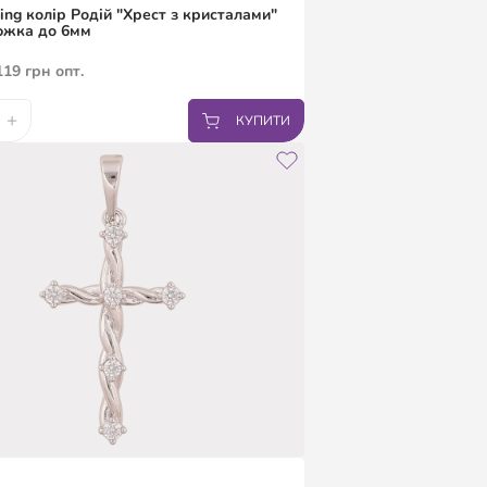
ing колір Родій "Хрест з кристалами"
южка до 6мм
119
грн
опт.
+
КУПИТИ