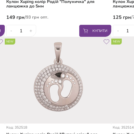
Кулон Xuping колір Родій "Полуничка" для
Кулон Xup
ланцюжка до 5мм
ланцюжка
149
грн
/
125
грн
/
93
грн
опт.
-
+
-
И
КУПИТИ
NEW
NEW
Код: 352518
Код: 352514