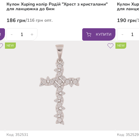
Кулон Xuping колір Родій "Хрест з кристалами"
Кулон Xup
для ланцюжка до 6мм
для ланц
186
грн
/
190
грн
/
116
грн
опт.
-
+
-
И
КУПИТИ
NEW
NEW
Код: 352531
Код: 352529