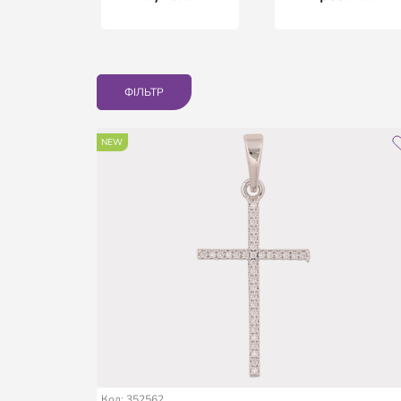
ФІЛЬТР
NEW
Код: 352562