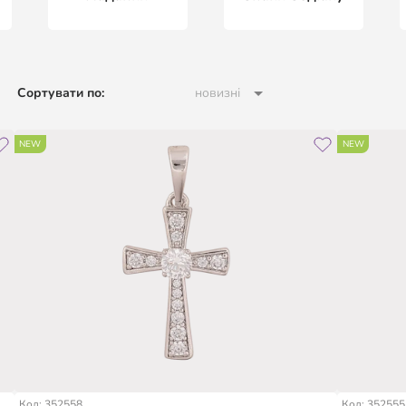
Сортувати по:
новизні
NEW
NEW
Код: 352558
Код: 352555