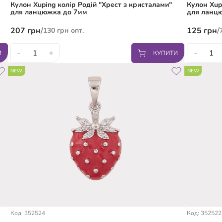
Кулон Xuping колір Родій "Хрест з кристалами"
Кулон Xup
для ланцюжка до 7мм
для ланц
207
грн
/
125
грн
/
130
грн
опт.
-
+
-
И
КУПИТИ
NEW
NEW
Код: 352524
Код: 352522