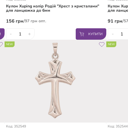
Кулон Xuping колір Родій "Хрест з кристалами"
Кулон Xup
для ланцюжка до 6мм
для ланц
156
грн
/
91
грн
/
97
грн
опт.
5
-
+
-
И
КУПИТИ
NEW
NEW
Код: 352549
Код: 352544