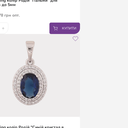
ing колір Родій "Пальми" для
 до 5мм
78
грн
опт.
+
КУПИТИ
ing колір Родій "Синій кристал в