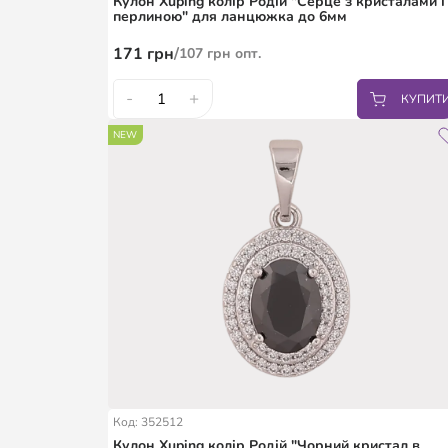
Кулон Xuping колір Родій "Серце з кристалами і
перлиною" для ланцюжка до 6мм
171
грн
/
107
грн
опт.
-
+
КУПИТ
NEW
Код: 352512
Кулон Xuping колір Родій "Чорний кристал в