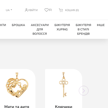
(0)
UA
УВІЙТИ
КОШИК
(0)
КТИ
БРОШКА
АКСЕСУАРИ
БІЖУТЕРІЯ
БІЖУТЕРІЯ
ІНШЕ
ДЛЯ
XUPING
В СТИЛІ
ВОЛОССЯ
БРЕНДІВ
Мати та дитя
Ключики
Л