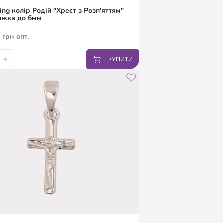
ing колір Родій "Хрест з Розп'яттям"
южка до 6мм
7
грн
опт.
+
КУПИТИ