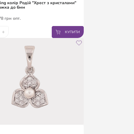
ing колір Родій "Хрест з кристалами"
южка до 6мм
78
грн
опт.
+
КУПИТИ