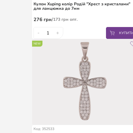
Кулон Xuping колір Родій "Хрест з кристалами"
для ланцюжка до 7мм
276
грн
/
173
грн
опт.
-
+
КУПИТ
NEW
Код: 352533