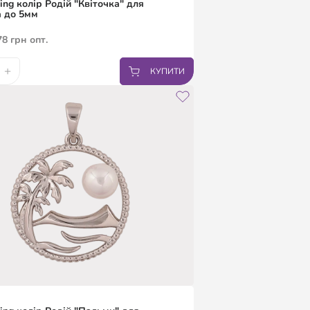
ing колір Родій "Квіточка" для
 до 5мм
78
грн
опт.
+
КУПИТИ