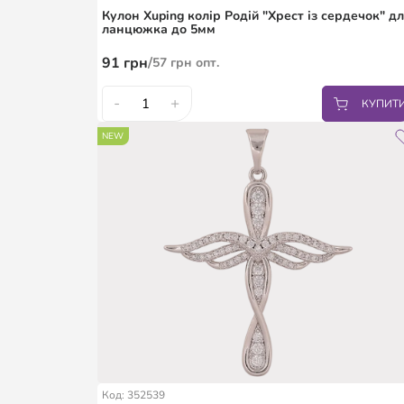
Кулон Xuping колір Родій "Хрест із сердечок" д
ланцюжка до 5мм
91
грн
/
57
грн
опт.
-
+
КУПИТ
NEW
Код: 352539