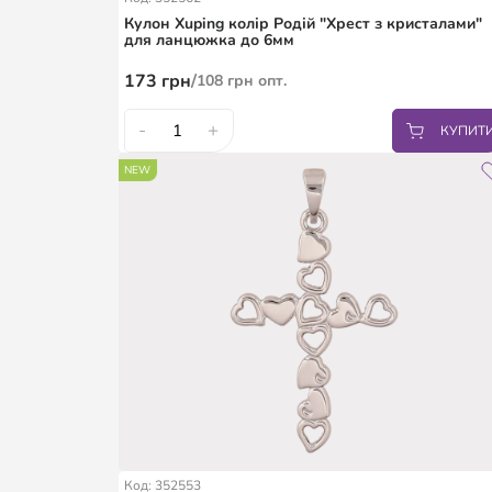
Кулон Xuping колір Родій "Хрест з кристалами"
для ланцюжка до 6мм
173
грн
/
108
грн
опт.
-
+
КУПИТ
NEW
Код: 352553