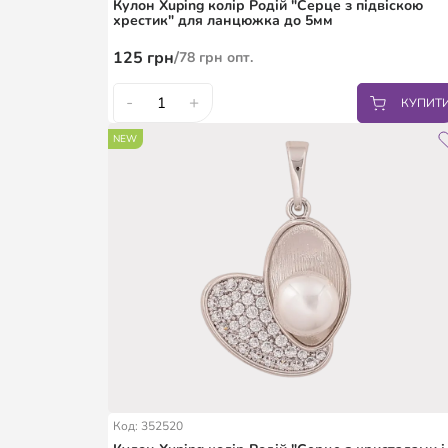
Кулон Xuping колір Родій "Серце з підвіскою
хрестик" для ланцюжка до 5мм
125
грн
/
78
грн
опт.
-
+
КУПИТ
NEW
Код: 352520