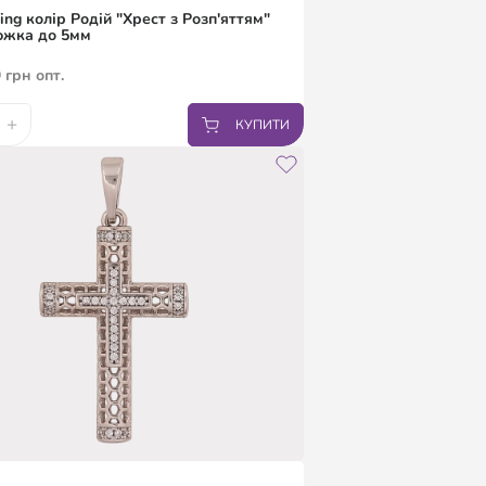
ing колір Родій "Хрест з Розп'яттям"
южка до 5мм
9
грн
опт.
+
КУПИТИ