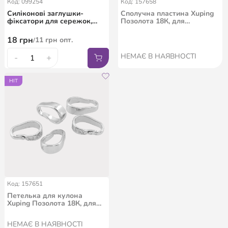
Код: 099254
Код: 157658
Силіконові заглушки-
Сполучна пластина Xuping
фіксатори для сережок,
Позолота 18К, для
висота 6мм, ø 5мм. В
ланцюжка або браслета,
упаковці 10пар (20шт)
ціна за 1шт
18
грн
11
грн
опт.
/
НЕМАЄ В НАЯВНОСТІ
-
+
HIT
Код: 157651
Петелька для кулона
Xuping Позолота 18К, для
ланцюжка до 5мм, ціна за
1шт
НЕМАЄ В НАЯВНОСТІ