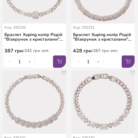
Код: 335335
Код: 335332
Браслет Xuping колір Родій
Браслет Xuping колір Родій
"Візерунок з кристалами"
"Візерунок з кристалами"
довжина з дод. замком
довжина з дод. замком
18,20см х 4-9мм
17.5,19.5см х 6-7мм
387
грн
428
грн
242
грн
опт.
267
грн
опт.
/
/
-
+
-
+
Код: 335331
Код: 335330