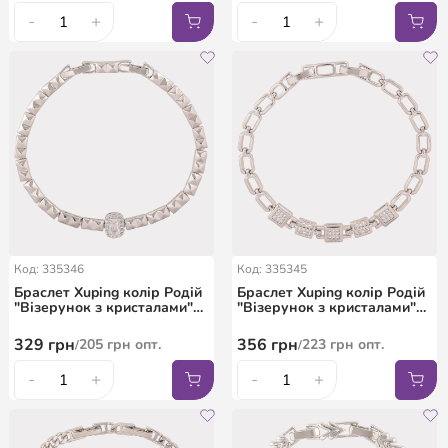
-
+
-
+
Код: 335346
Код: 335345
Браслет Xuping колір Родій
Браслет Xuping колір Родій
"Візерунок з кристалами"
"Візерунок з кристалами"
довжина з дод. замком
довжина з дод. замком
17.5,19.5см х 4-9мм
17.5,19.5см х 5-7мм
329
грн
356
грн
205
грн
опт.
223
грн
опт.
/
/
-
+
-
+