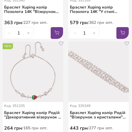
Код: 351340
Код: 351339
Браслет Xuping колір
Браслет Xuping колір
Позолота 14K "Візерунок
Позолота 14K "У стилі
ланцюжок" ø 5.7см
Pandora ювелірний шнур з
бусинами" довжина 17.5см
363
грн
579
грн
227
грн
опт.
362
грн
опт.
/
/
х 3мм
-
+
-
+
NEW
Код: 351335
Код: 335349
Браслет Xuping колір Родій
Браслет Xuping колір Родій
"Декоративний візерунок з
"Візерунок з кристалами"
полуничкою" на бігунку
довжина з дод. замком
довжина 10-24см х 1-7мм
17,19см х 9-11мм
264
грн
443
грн
165
грн
опт.
277
грн
опт.
/
/