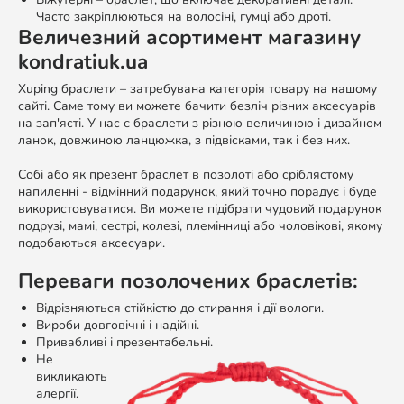
Часто закріплюються на волосіні, гумці або дроті.
Величезний асортимент магазину
kondratiuk.ua
Xuping браслети – затребувана категорія товару на нашому
сайті. Саме тому ви можете бачити безліч різних аксесуарів
на зап'ясті. У нас є браслети з різною величиною і дизайном
ланок, довжиною ланцюжка, з підвісками, так і без них.
Собі або як презент браслет в позолоті або сріблястому
напиленні - відмінний подарунок, який точно порадує і буде
використовуватися. Ви можете підібрати чудовий подарунок
подрузі, мамі, сестрі, колезі, племінниці або чоловікові, якому
подобаються аксесуари.
Переваги позолочених браслетів:
Відрізняються стійкістю до стирання і дії вологи.
Вироби довговічні і надійні.
Привабливі і презентабельні.
Не
викликають
алергії.