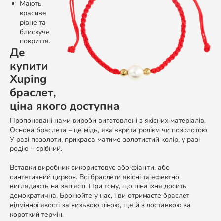
Мають
красиве
рівне та
блискуче
покриття.
Де
купити
Xuping
браслет,
ціна якого доступна
Пропоновані нами вироби виготовлені з якісних матеріалів.
Основа браслета – це мідь, яка вкрита родієм чи позолотою.
У разі позолоти, прикраса матиме золотистий колір, у разі
родію – срібний.
Вставки виробник використовує або фіаніти, або
синтетичний циркон. Всі браслети якісні та ефектно
виглядають на зап'ясті. При тому, що ціна їхня досить
демократична. Бронюйте у нас, і ви отримаєте браслет
відмінної якості за низькою ціною, ще й з доставкою за
короткий термін.