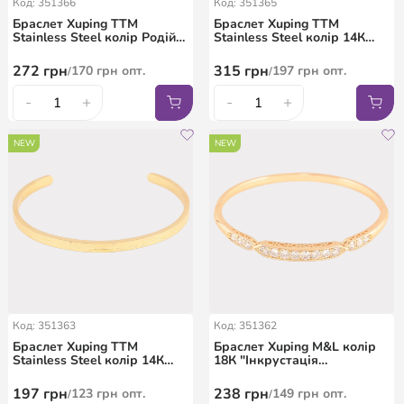
Код: 351366
Код: 351365
Браслет Xuping ТТМ
Браслет Xuping ТТМ
Stainless Steel колір Родій
Stainless Steel колір 14К
"Візерунок петельки" ø 6см
"Візерунок петельки" ø 6см
272
грн
315
грн
170
грн
опт.
197
грн
опт.
/
/
-
+
-
+
NEW
NEW
Код: 351363
Код: 351362
Браслет Xuping ТТМ
Браслет Xuping M&L колір
Stainless Steel колір 14К
18К "Інкрустація
"Декоративний візерунок
кристалами" ø 5.8см
арабська в'язь" ø 6см х 4мм
197
грн
238
грн
123
грн
опт.
149
грн
опт.
/
/