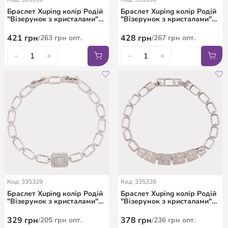
Браслет Xuping колір Родій
Браслет Xuping колір Родій
"Візерунок з кристалами"
"Візерунок з кристалами"
довжина з дод. замком
довжина з дод. замком
17,19см х 5-7мм
17,19см х 5-6мм
421
грн
428
грн
263
грн
опт.
267
грн
опт.
/
/
-
+
-
+
Код: 335329
Код: 335328
Браслет Xuping колір Родій
Браслет Xuping колір Родій
"Візерунок з кристалами"
"Візерунок з кристалами"
довжина з дод. замком
довжина з дод. замком
16.5,18.5см х 6-10мм
17.5,19.5см х 6-8мм
329
грн
378
грн
205
грн
опт.
236
грн
опт.
/
/