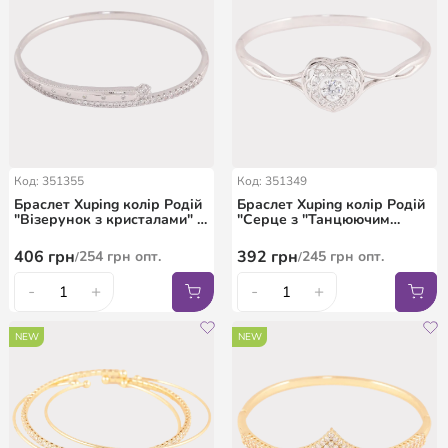
Код: 351355
Код: 351349
Браслет Xuping колір Родій
Браслет Xuping колір Родій
"Візерунок з кристалами" ø
"Серце з "Танцюючим
6см
кристалом" ø 6см
406
грн
392
грн
254
грн
опт.
245
грн
опт.
/
/
-
+
-
+
NEW
NEW