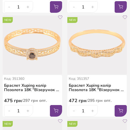
-
+
-
+
NEW
NEW
Код: 351360
Код: 351357
Браслет Xuping колір
Браслет Xuping колір
Позолота 18K "Візерунок з
Позолота 18K "Візерунок з
кристалами" ø 6см
кристалами" ø 6см
475
грн
472
грн
297
грн
опт.
295
грн
опт.
/
/
-
+
-
+
NEW
NEW