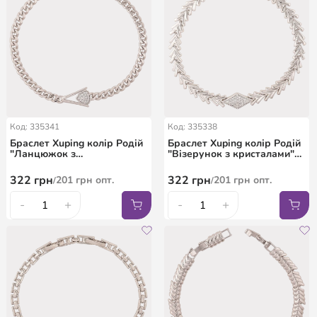
Код: 335341
Код: 335338
Браслет Xuping колір Родій
Браслет Xuping колір Родій
"Ланцюжок з
"Візерунок з кристалами"
декоративною вставкою"
довжина з дод. замком
довжина з дод. замком
17,19см х 6-8мм
322
грн
322
грн
201
грн
опт.
201
грн
опт.
/
/
17.5,19.5см х 4-10мм
-
+
-
+