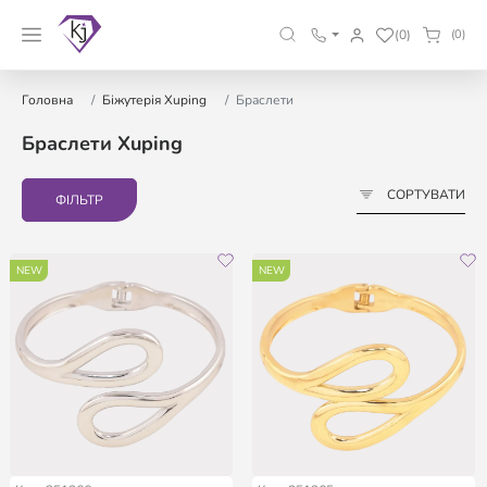
(0)
(0)
Головна
Біжутерія Xuping
Браслети
Браслети Xuping
СОРТУВАТИ
ФІЛЬТР
NEW
NEW