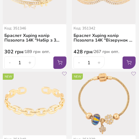
Код: 351346
Код: 351342
Браслет Xuping колір
Браслет Xuping колір
Позолота 14K "Набір з 3
Позолота 14K "Візерунок з
штук" ø 5.7см
кристалами" ø 6см
302
грн
428
грн
189
грн
опт.
267
грн
опт.
/
/
-
+
-
+
NEW
NEW