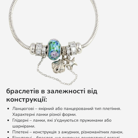
браслетів в залежності від
конструкції:
Ланцюгові – якірний або панцерований тип плетіння.
Характерні ланки різної форми.
Глідерні – ланки, які з'єднуються пружинами або
шарнірами.
Плетені – конструкція з ажурних, різноманітних ланок.
Біжутерні – браслет, що включає декоративні деталі.