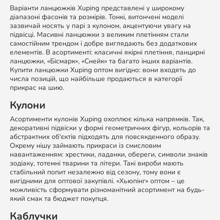
Варіанти ланцюжків Xuping представлені у широкому
діапазоні фасонів та розмірів. Тонкі, витончені моделі
зазвичай носять у парі з кулоном, акцентуючи увагу на
підвісці. Масивні ланцюжки з великим плетінням стали
самостійним трендом і добре виглядають без додаткових
елементів. В асортименті: класичні якірні плетіння, панцирні
ланцюжки, «Бісмарк», «Снейк» та багато інших варіантів.
Купити ланцюжки Xuping оптом вигідно: вони входять до
числа позицій, що найбільше продаються в категорії
прикрас на шию.
Кулони
Асортименти кулонів Xuping охоплює кілька напрямків. Так,
декоративні підвіски у формі геометричних фігур, кольорів та
абстрактних об'єктів підходять для повсякденного образу.
Окрему нішу займають прикраси із смисловим
навантаженням: хрестики, ладанки, обереги, символи знаків
зодіаку, тотемні тварини та літери. Такі вироби мають
стабільний попит незалежно від сезону, тому вони є
вигідними для оптової закупівлі. «Хьюпінг» оптом – це
можливість сформувати різноманітний асортимент на будь-
який смак та бюджет покупця.
Каблучки