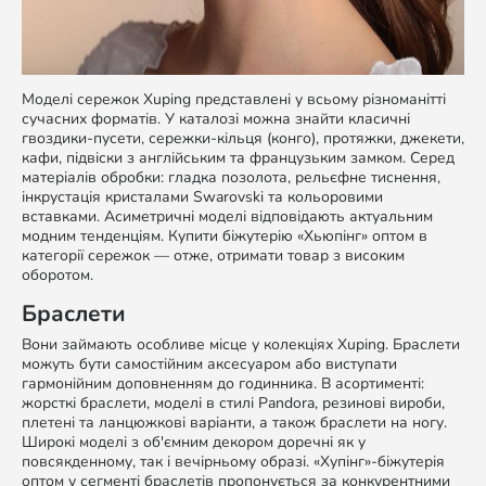
Моделі сережок Xuping представлені у всьому різноманітті
сучасних форматів. У каталозі можна знайти класичні
гвоздики-пусети, сережки-кільця (конго), протяжки, джекети,
кафи, підвіски з англійським та французьким замком. Серед
матеріалів обробки: гладка позолота, рельєфне тиснення,
інкрустація кристалами Swarovski та кольоровими
вставками. Асиметричні моделі відповідають актуальним
модним тенденціям. Купити біжутерію «Хьюпінг» оптом в
категорії сережок — отже, отримати товар з високим
оборотом.
Браслети
Вони займають особливе місце у колекціях Xuping. Браслети
можуть бути самостійним аксесуаром або виступати
гармонійним доповненням до годинника. В асортименті:
жорсткі браслети, моделі в стилі Pandora, резинові вироби,
плетені та ланцюжкові варіанти, а також браслети на ногу.
Широкі моделі з об'ємним декором доречні як у
повсякденному, так і вечірньому образі. «Хупінг»-біжутерія
оптом у сегменті браслетів пропонується за конкурентними