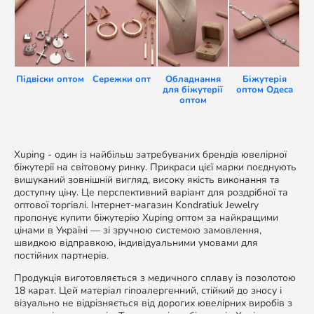
Підвіски оптом
Сережки опт
Обладнання
Біжутерія
для біжутерії
оптом Одеса
оптом
Xuping - один із найбільш затребуваних брендів ювелірної
біжутерії на світовому ринку. Прикраси цієї марки поєднують
вишуканий зовнішній вигляд, високу якість виконання та
доступну ціну. Це перспективний варіант для роздрібної та
оптової торгівлі. Інтернет-магазин Kondratiuk Jewelry
пропонує купити біжутерію Xuping оптом за найкращими
цінами в Україні — зі зручною системою замовлення,
швидкою відправкою, індивідуальними умовами для
постійних партнерів.
Продукція виготовляється з медичного сплаву із позолотою
18 карат. Цей матеріал гіпоалергенний, стійкий до зносу і
візуально не відрізняється від дорогих ювелірних виробів з