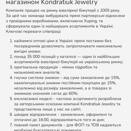
магазином Kondratiuk Jewelry
Компанія працює на ринку ювелірної біжутерії з 2005 року.
За цей час команда вибудувала прямі партнерські відносини
з провідними виробниками, включаючи Xuping, та
сформувала один із найширших асортиментів в Україні.
Ключові переваги співпраці:
найнижчі оптові ціни в Україні: прямі поставки без
посередників дозволяють запропонувати максимально
вигідні умови;
понад 35 000 позицій у каталозі — один із найбільших
асортиментів ювелірної біжутерії на українському ринку;
оригінальна продукція - ніяких підробок та
низькоякісних аналогів;
гнучка система знижок – від суми замовлення до 15%,
накопичувальні знижки постійним покупцям до 15%,
незалежно від розміру замовлення, а в товарах зі
знижкою економія сягає до 60%;
ексклюзивні моделі - частина асортименту розроблена
за авторськими ескізами компанії Kondratiuk Jewelry та
представлена ​​лише у нас на сайті;
швидке відправлення - замовлення, оформлені та
оплачені до 16:00, відправляються того ж дня;
повний пакет документів - для ФОП та ТОВ надаються
необхідні бухгалтерські документи;