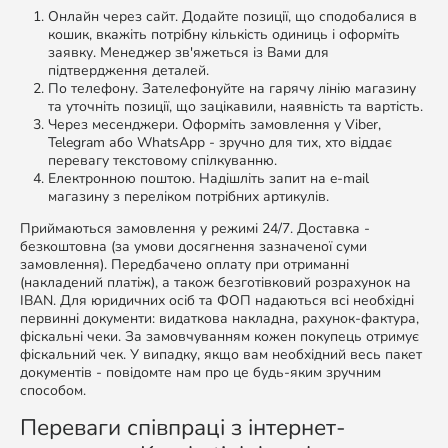
Онлайн через сайт. Додайте позиції, що сподобалися в
кошик, вкажіть потрібну кількість одиниць і оформіть
заявку. Менеджер зв'яжеться із Вами для
підтвердження деталей.
По телефону. Зателефонуйте на гарячу лінію магазину
та уточніть позиції, що зацікавили, наявність та вартість.
Через месенджери. Оформіть замовлення у Viber,
Telegram або WhatsApp - зручно для тих, хто віддає
перевагу текстовому спілкуванню.
Електронною поштою. Надішліть запит на e-mail
магазину з переліком потрібних артикулів.
Приймаються замовлення у режимі 24/7. Доставка -
безкоштовна (за умови досягнення зазначеної суми
замовлення). Передбачено оплату при отриманні
(накладений платіж), а також безготівковий розрахунок на
IBAN. Для юридичних осіб та ФОП надаються всі необхідні
первинні документи: видаткова накладна, рахунок-фактура,
фіскальні чеки. За замовчуванням кожен покупець отримує
фіскальний чек. У випадку, якщо вам необхідний весь пакет
документів - повідомте нам про це будь-яким зручним
способом.
Переваги співпраці з інтернет-