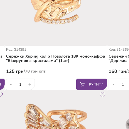
Код: 314391
Код: 314369
фа
Сережки Xuping колір Позолота 18К моно-каффа
Сережки X
"Візерунок з кристалами" (1шт)
"Доріжка 
125
грн
/
160
грн
/
78
грн
опт.
-
+
-
И
КУПИТИ