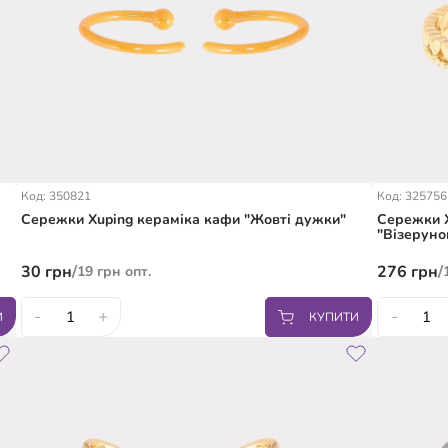
Код: 350821
Код: 325756
Сережки Xuping кераміка кафи "Жовті дужки"
Сережки X
"Візеруно
30
грн
/
276
грн
/
19
грн
опт.
-
+
-
И
КУПИТИ