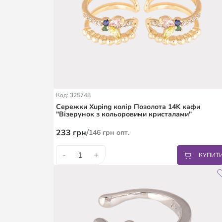
Код: 325748
Сережки Xuping колір Позолота 14K кафи
"Візерунок з кольоровими кристалами"
233
грн
/
146
грн
опт.
-
+
КУПИТ