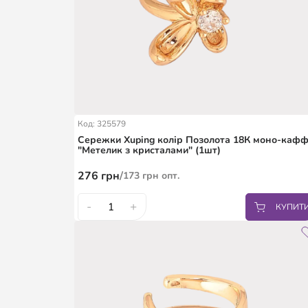
Код: 325579
Сережки Xuping колір Позолота 18К моно-каф
"Метелик з кристалами" (1шт)
276
грн
/
173
грн
опт.
-
+
КУПИТ