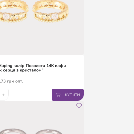
uping колір Позолота 14K кафи
к серця з кристалом"
173
грн
опт.
+
КУПИТИ