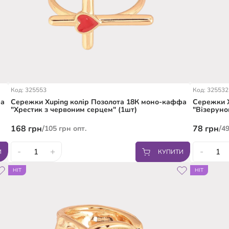
Код: 325553
Код: 325532
фа
Сережки Xuping колір Позолота 18К моно-каффа
Сережки X
"Хрестик з червоним серцем" (1шт)
"Візеруно
168
грн
/
78
грн
/
105
грн
опт.
4
-
+
-
И
КУПИТИ
HIT
HIT