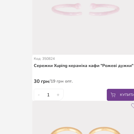
Код: 350824
Сережки Xuping кераміка кафи "Рожеві дужки"
30
грн
/
19
грн
опт.
-
+
КУПИТ