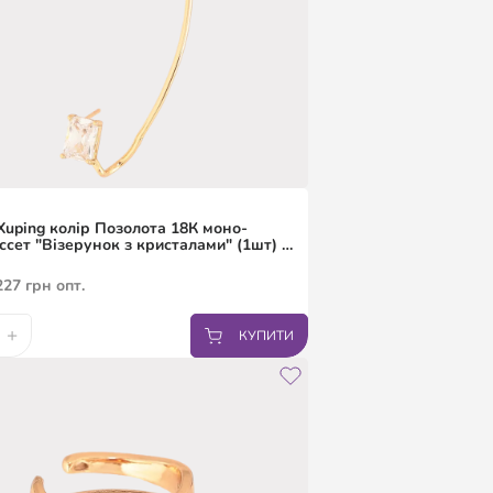
uping колір Позолота 18К моно-
сет "Візерунок з кристалами" (1шт) На
227
грн
опт.
+
КУПИТИ