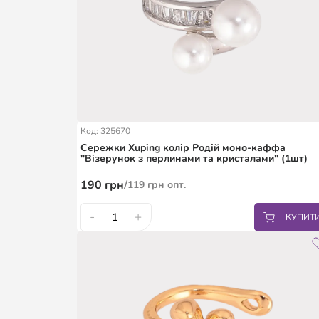
Код: 325670
Сережки Xuping колір Родій моно-каффа
"Візерунок з перлинами та кристалами" (1шт)
190
грн
/
119
грн
опт.
-
+
КУПИТ