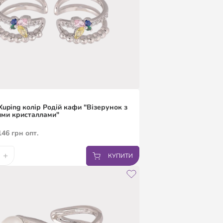
uping колір Родій кафи "Візерунок з
ими кристаллами"
146
грн
опт.
+
КУПИТИ