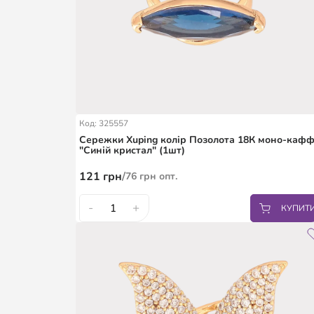
Код: 325557
Сережки Xuping колір Позолота 18К моно-каф
"Синій кристал" (1шт)
121
грн
/
76
грн
опт.
-
+
КУПИТ