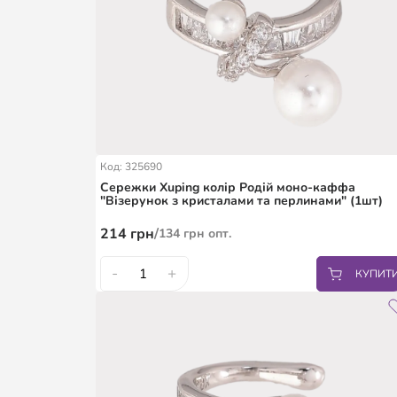
Код: 325690
Сережки Xuping колір Родій моно-каффа
"Візерунок з кристалами та перлинами" (1шт)
214
грн
/
134
грн
опт.
-
+
КУПИТ