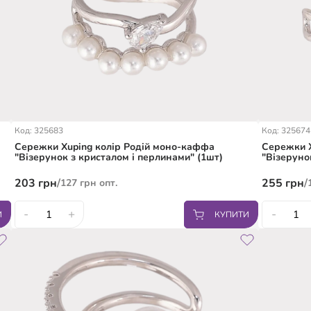
Код: 325683
Код: 325674
Сережки Xuping колір Родій моно-каффа
Сережки X
"Візерунок з кристалом і перлинами" (1шт)
"Візеруно
203
грн
/
255
грн
/
127
грн
опт.
-
+
-
И
КУПИТИ