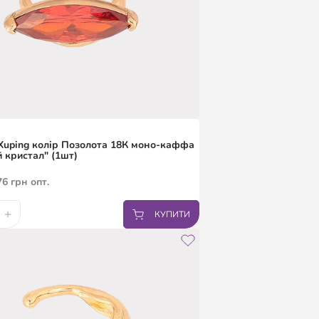
uping колір Позолота 18К моно-каффа
 кристал" (1шт)
76
грн
опт.
+
КУПИТИ