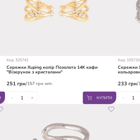
Код: 325742
Код: 325733
Сережки Xuping колір Позолота 14K кафи
Сережки X
"Візерунок з кристалами"
кольоров
251
грн
/
233
грн
/
157
грн
опт.
-
+
-
И
КУПИТИ