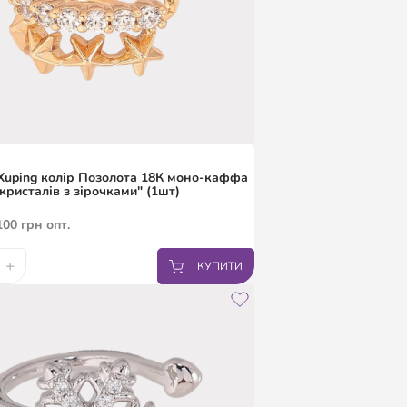
uping колір Позолота 18К моно-каффа
кристалів з зірочками" (1шт)
100
грн
опт.
+
КУПИТИ