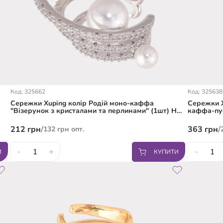
Код: 325662
Код: 325638
Сережки Xuping колір Родій моно-каффа
Сережки X
"Візерунок з кристалами та перлинами" (1шт) На
каффа-пус
праве вухо
ліве вухо
212
грн
/
363
грн
/
132
грн
опт.
-
+
-
И
КУПИТИ