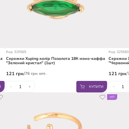
Код: 325565
Код: 325560
фа
Сережки Xuping колір Позолота 18К моно-каффа
Сережки X
"Зелений кристал" (1шт)
"Червоний
121
грн
/
121
грн
/
76
грн
опт.
-
+
-
И
КУПИТИ
HIT