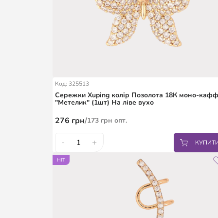
Код: 325513
Сережки Xuping колір Позолота 18К моно-каф
"Метелик" (1шт) На ліве вухо
276
грн
/
173
грн
опт.
-
+
КУПИТ
HIT