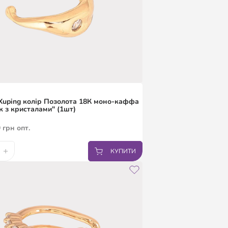
uping колір Позолота 18К моно-каффа
к з кристалами" (1шт)
9
грн
опт.
+
КУПИТИ