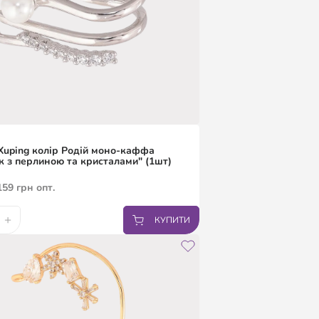
uping колір Родій моно-каффа
к з перлиною та кристалами" (1шт)
159
грн
опт.
+
КУПИТИ