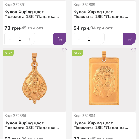
Код: 352891
Код: 352889
Кулон Xuping цвет
Кулон Xuping цвет
Позолота 18K "Ладанка
Позолота 18K "Ладанка
Господь Вседержитель" для
Дева Мария с младенцем"
цепочки до 6мм
для цепочки до 5мм
73
грн
54
грн
45
грн
опт.
34
грн
опт.
/
/
-
+
-
+
NEW
NEW
Код: 352886
Код: 352884
Кулон Xuping цвет
Кулон Xuping цвет
Позолота 18K "Ладанка
Позолота 18K "Ладанка
Иисус Христос" для цепочки
Иисус Христос" для цепочки
до 5мм
до 7мм