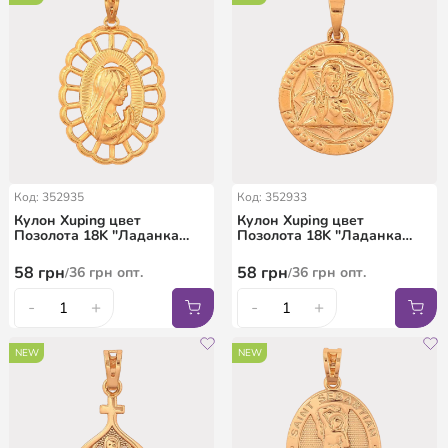
Код: 352935
Код: 352933
Кулон Xuping цвет
Кулон Xuping цвет
Позолота 18K "Ладанка
Позолота 18K "Ладанка
Богородица" для цепочки
Иисус Христос" для цепочки
до 7мм
до 5мм
58
грн
58
грн
36
грн
опт.
36
грн
опт.
/
/
-
+
-
+
NEW
NEW