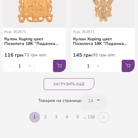
Код: 352873
Код: 352871
Кулон Xuping цвет
Кулон Xuping цвет
Позолота 18K "Ладанка
Позолота 18K "Ладанка
Господь Вседержитель" для
Мать Тереза" для цепочки
цепочки до 6мм
до 5мм
116
грн
145
грн
72
грн
опт.
91
грн
опт.
/
/
-
+
-
+
ЗАГРУЗИТЬ ЕЩЕ
Товаров на странице:
1
2
3
4
5
...
136