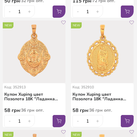
50
грн
115
грн
32
грн
опт.
72
грн
опт.
/
/
-
+
-
+
NEW
NEW
Код: 352913
Код: 352910
Кулон Xuping цвет
Кулон Xuping цвет
Позолота 18K "Ладанка
Позолота 18K "Ладанка
Господь Вседержитель" для
Дева Мария" для цепочки
цепочки до 5мм
до 6мм
58
грн
58
грн
36
грн
опт.
36
грн
опт.
/
/
-
+
-
+
NEW
NEW