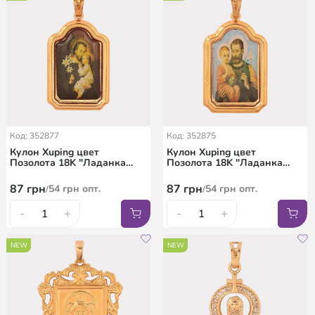
Код: 352877
Код: 352875
Кулон Xuping цвет
Кулон Xuping цвет
Позолота 18K "Ладанка
Позолота 18K "Ладанка
Иосиф с младенцем
Иосиф с младенцем
Иисусом" для цепочки до
Иисусом" для цепочки до
87
грн
87
грн
54
грн
опт.
54
грн
опт.
/
/
7мм
7мм
-
+
-
+
NEW
NEW