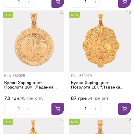
-
+
-
+
NEW
NEW
Код: 352925
Код: 352919
Кулон Xuping цвет
Кулон Xuping цвет
Позолота 18K "Ладанка
Позолота 18K "Ладанка
Дева Мария" для цепочки
Господь Вседержитель" для
до 7мм
цепочки до 7мм
73
грн
87
грн
45
грн
опт.
54
грн
опт.
/
/
-
+
-
+
NEW
NEW