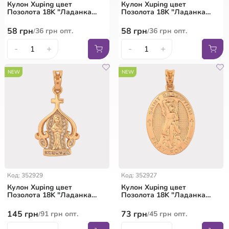
Кулон Xuping цвет
Кулон Xuping цвет
Позолота 18K "Ладанка
Позолота 18K "Ладанка
Богородица" для цепочки
Иисус Христос" для цепочки
до 7мм
до 5мм
58
грн
58
грн
36
грн
опт.
36
грн
опт.
/
/
-
+
-
+
NEW
NEW
Код: 352929
Код: 352927
Кулон Xuping цвет
Кулон Xuping цвет
Позолота 18K "Ладанка
Позолота 18K "Ладанка
Дева Мария" для цепочки
Святой Себастьян" для
до 5мм
цепочки до 6мм
145
грн
73
грн
91
грн
опт.
45
грн
опт.
/
/