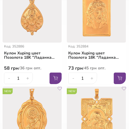
Код: 352886
Код: 352884
Кулон Xuping цвет
Кулон Xuping цвет
Позолота 18K "Ладанка
Позолота 18K "Ладанка
Иисус Христос" для цепочки
Иисус Христос" для цепочки
до 5мм
до 7мм
58
грн
73
грн
36
грн
опт.
45
грн
опт.
/
/
-
+
-
+
NEW
NEW