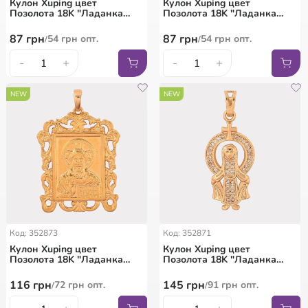
Кулон Xuping цвет
Кулон Xuping цвет
Позолота 18K "Ладанка
Позолота 18K "Ладанка
Иосиф с младенцем
Иосиф с младенцем
Иисусом" для цепочки до
Иисусом" для цепочки до
87
грн
87
грн
54
грн
опт.
54
грн
опт.
/
/
7мм
7мм
-
+
-
+
NEW
NEW
Код: 352873
Код: 352871
Кулон Xuping цвет
Кулон Xuping цвет
Позолота 18K "Ладанка
Позолота 18K "Ладанка
Господь Вседержитель" для
Мать Тереза" для цепочки
цепочки до 6мм
до 5мм
116
грн
145
грн
72
грн
опт.
91
грн
опт.
/
/