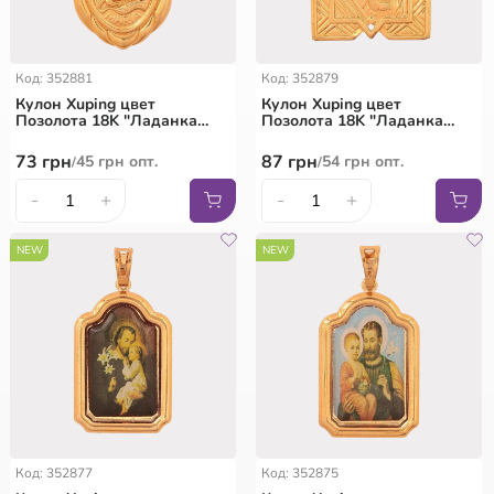
Код: 352881
Код: 352879
Кулон Xuping цвет
Кулон Xuping цвет
Позолота 18K "Ладанка
Позолота 18K "Ладанка
Дева Мария с младенцем"
Пресвятая Богородица" для
для цепочки до 7мм
цепочки до 7мм
73
грн
87
грн
45
грн
опт.
54
грн
опт.
/
/
-
+
-
+
NEW
NEW
Код: 352877
Код: 352875