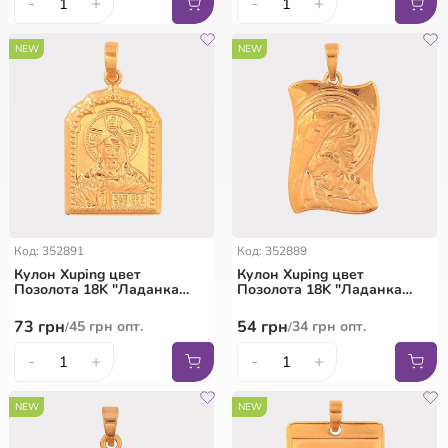
-
+
-
+
NEW
NEW
Код: 352891
Код: 352889
Кулон Xuping цвет
Кулон Xuping цвет
Позолота 18K "Ладанка
Позолота 18K "Ладанка
Господь Вседержитель" для
Дева Мария с младенцем"
цепочки до 6мм
для цепочки до 5мм
73
грн
54
грн
45
грн
опт.
34
грн
опт.
/
/
-
+
-
+
NEW
NEW