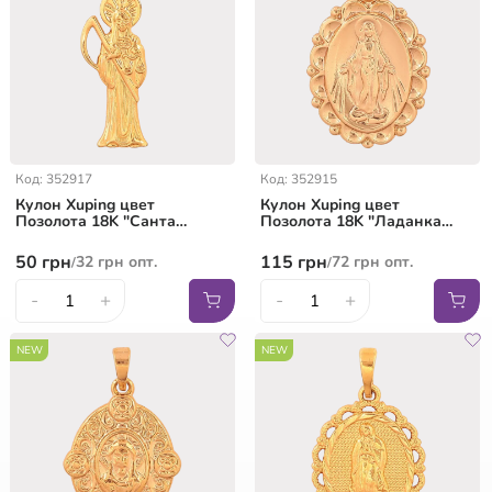
Код: 352917
Код: 352915
Кулон Xuping цвет
Кулон Xuping цвет
Позолота 18K "Санта
Позолота 18K "Ладанка
Муэрте" для цепочки до
Дева Мария" для цепочки
5мм
до 7мм
50
грн
115
грн
32
грн
опт.
72
грн
опт.
/
/
-
+
-
+
NEW
NEW