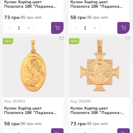
Кулон Xuping цвет
Кулон Xuping цвет
Позолота 18K "Ладанка
Позолота 18K "Ладанка
Богородица" для цепочки
Богородица" для цепочки
до 5мм
до 5мм
73
грн
58
грн
45
грн
опт.
36
грн
опт.
/
/
-
+
-
+
NEW
NEW
Код: 352903
Код: 352895
Кулон Xuping цвет
Кулон Xuping цвет
Позолота 18K "Ладанка
Позолота 18K "Ладанка-
Дева Мария с младенцем"
крест Святой Бенедикт,
для цепочки до 6мм
двусторонняя" для цепочки
58
грн
73
грн
36
грн
опт.
45
грн
опт.
/
/
до 6мм