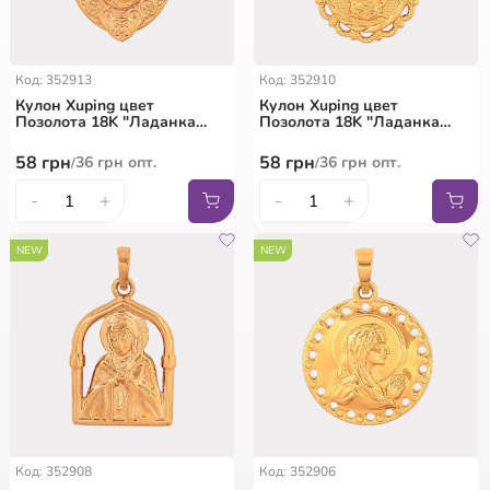
Код: 352913
Код: 352910
Кулон Xuping цвет
Кулон Xuping цвет
Позолота 18K "Ладанка
Позолота 18K "Ладанка
Господь Вседержитель" для
Дева Мария" для цепочки
цепочки до 5мм
до 6мм
58
грн
58
грн
36
грн
опт.
36
грн
опт.
/
/
-
+
-
+
NEW
NEW
Код: 352908
Код: 352906