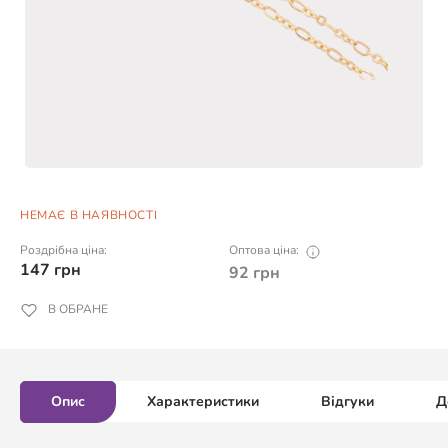
НЕМАЄ В НАЯВНОСТІ
Роздрібна ціна:
Оптова ціна:
147
грн
92
грн
В ОБРАНЕ
Опис
Характеристики
Відгуки
Д