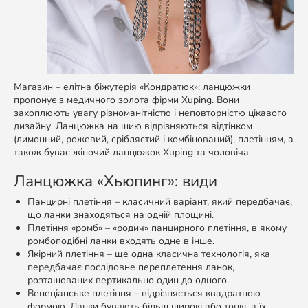
Магазин – елітна біжутерія «Кондратюк»: ланцюжки
пропонує з медичного золота фірми Xuping. Вони
захоплюють увагу різноманітністю і неповторністю цікавого
дизайну. Ланцюжка на шию відрізняються відтінком
(лимонний, рожевий, сріблястий і комбінований), плетінням, а
також буває жіночий ланцюжок Xuping та чоловіча.
Ланцюжка «Хьюпинг»: види
Панцирні плетіння – класичний варіант, який передбачає,
що ланки знаходяться на одній площині.
Плетіння «ромб» – «родич» панцирного плетіння, в якому
ромбоподібні ланки входять одне в інше.
Якірний плетіння – ще одна класична технологія, яка
передбачає послідовне переплетення ланок,
розташованих вертикально один до одного.
Венеціанське плетіння – відрізняється квадратною
формою. Ланки бувають більш широкі або тонкі, а їх