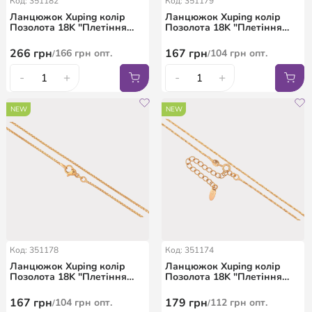
Код: 351182
Код: 351179
Ланцюжок Xuping колір
Ланцюжок Xuping колір
Позолота 18K "Плетіння
Позолота 18K "Плетіння
Равлик з намистинами"
Перлина" довжина 45см х
довжина 46см х 2-4мм
3мм
266
грн
167
грн
166
грн
опт.
104
грн
опт.
/
/
-
+
-
+
NEW
NEW
Код: 351178
Код: 351174
Ланцюжок Xuping колір
Ланцюжок Xuping колір
Позолота 18K "Плетіння
Позолота 18K "Плетіння
Венеціанське" довжина
Фантазійне" довжина 45-
45см х 1мм
50см х 1мм
167
грн
179
грн
104
грн
опт.
112
грн
опт.
/
/