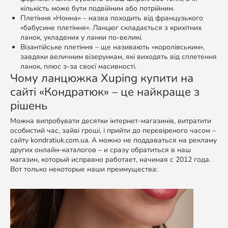
кількість може бути подвійним або потрійним.
Плетіння «Нонна» – назва походить від французького
«бабусине плетіння». Ланцюг складається з крихітних
ланок, укладених у ланки по-великі.
Візантійське плетіння – ще називають «королівським»,
завдяки величним візерункам, які виходять від сплетення
ланок, плюс з-за своєї масивності.
Чому ланцюжка Xuping купити на
сайті «Кондратюк» – це найкраще з
рішень
Можна випробувати десятки інтернет-магазинів, витратити
особистий час, зайві гроші, і прийти до перевіреного часом –
сайту kondratiuk.com.ua. А можно не поддаваться на рекламу
других онлайн-каталогов – и сразу обратиться в наш
магазин, который исправно работает, начиная с 2012 года.
Вот только некоторые наши преимущества: