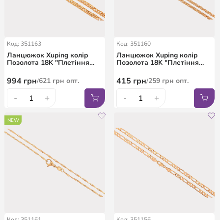
Код: 351163
Код: 351160
Ланцюжок Xuping колір
Ланцюжок Xuping колір
Позолота 18K "Плетіння
Позолота 18K "Плетіння
Бісмарк" довжина 50см х
Італійський Бісмарк"
6мм
довжина 45см х 4мм
994
грн
415
грн
621
грн
опт.
259
грн
опт.
/
/
-
+
-
+
NEW
Код: 351161
Код: 351156