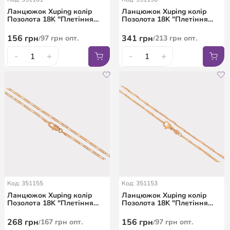
Ланцюжок Xuping колір
Ланцюжок Xuping колір
Позолота 18K "Плетіння
Позолота 18K "Плетіння
Гурметта Рада" довжина
Фігаро" довжина 45см х
45см х 1.5мм
4мм
156
грн
341
грн
97
грн
опт.
213
грн
опт.
/
/
-
+
-
+
Код: 351155
Код: 351153
Ланцюжок Xuping колір
Ланцюжок Xuping колір
Позолота 18K "Плетіння
Позолота 18K "Плетіння
Фігаро" довжина 45см х
Гурметта Рада" довжина
2мм
46см х 2мм
268
грн
156
грн
167
грн
опт.
97
грн
опт.
/
/