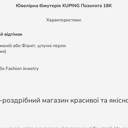
Ювелірна біжутерія XUPING Позолота 18K
Характеристики:
й відтінок
коній або Фіаніт, штучні перли
ні)
о Fashion Jewelry
-роздрібний магазин красивої та якісно