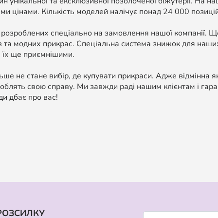
н унікальної та ексклюзивної позолоченої біжутерії. На н
ми цінами. Кількість моделей налічує понад 24 000 позицій, 
 розроблених спеціально на замовлення нашої компанії. 
в та модних прикрас. Спеціальна система знижок для наших
 їх ще приємнішими.
ше не стане вибір, де купувати прикраси. Адже відмінна я
облять свою справу. Ми завжди раді нашим клієнтам і гара
ди дбає про вас!
РОЗСИЛКУ