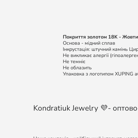
Покриття золотом 18K - Жовти
Основа - мідний сплав
Інкрустація: штучний камінь Цир
Не викликає алергії (гіпоалерген
Не темніє
Не облазить
Упаковка з логотипом XUPING аб
Kondratiuk Jewelry 💜- оптово