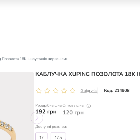
 Позолота 18K Інкрустація цирконієм»
КАБЛУЧКА XUPING ПОЗОЛОТА 18K 
Код: 214908
0 відгуків
Роздрібна ціна:
Оптова ціна:
192
грн
120
грн
Доступні розміри:
17
17.5