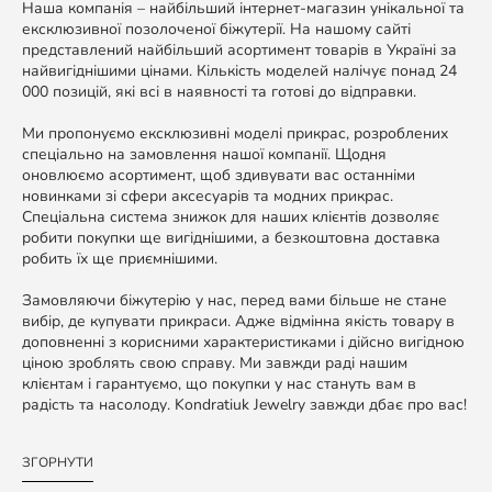
Наша компанія – найбільший інтернет-магазин унікальної та
ексклюзивної позолоченої біжутерії. На нашому сайті
представлений найбільший асортимент товарів в Україні за
найвигіднішими цінами. Кількість моделей налічує понад 24
000 позицій, які всі в наявності та готові до відправки.
Ми пропонуємо ексклюзивні моделі прикрас, розроблених
спеціально на замовлення нашої компанії. Щодня
оновлюємо асортимент, щоб здивувати вас останніми
новинками зі сфери аксесуарів та модних прикрас.
Спеціальна система знижок для наших клієнтів дозволяє
робити покупки ще вигіднішими, а безкоштовна доставка
робить їх ще приємнішими.
Замовляючи біжутерію у нас, перед вами більше не стане
вибір, де купувати прикраси. Адже відмінна якість товару в
доповненні з корисними характеристиками і дійсно вигідною
ціною зроблять свою справу. Ми завжди раді нашим
клієнтам і гарантуємо, що покупки у нас стануть вам в
радість та насолоду. Kondratiuk Jewelry завжди дбає про вас!
ЗГОРНУТИ