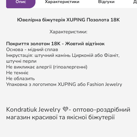
Опис
Характеристики
Відгуки
Д
Ювелірна біжутерія XUPING Позолота 18K
Характеристики:
Покриття золотом 18K - Жовтий відтінок
Основа - мідний сплав
Інкрустація: штучний камінь Цирконій або Фіаніт,
штучні перли
Не викликає алергії (гіпоалергенні)
Не темніє
Не облазить
Упаковка з логотипом XUPING або Fashion Jewelry
Kondratiuk Jewelry 💜- оптово-роздрібний
магазин красивої та якісної біжутерії