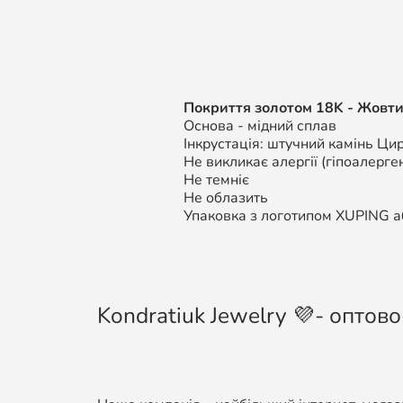
Покриття золотом 18K - Жовти
Основа - мідний сплав
Інкрустація: штучний камінь Цир
Не викликає алергії (гіпоалерген
Не темніє
Не облазить
Упаковка з логотипом XUPING аб
Kondratiuk Jewelry 💜- оптово