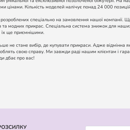
н унікальної та ексклюзивної позолоченої біжутерії. На н
ми цінами. Кількість моделей налічує понад 24 000 позицій, 
 розроблених спеціально на замовлення нашої компанії. 
в та модних прикрас. Спеціальна система знижок для наших
 їх ще приємнішими.
ше не стане вибір, де купувати прикраси. Адже відмінна я
облять свою справу. Ми завжди раді нашим клієнтам і гара
ди дбає про вас!
РОЗСИЛКУ