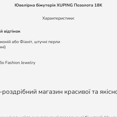
Ювелірна біжутерія XUPING Позолота 18K
Характеристики:
й відтінок
коній або Фіаніт, штучні перли
ні)
о Fashion Jewelry
-роздрібний магазин красивої та якісно