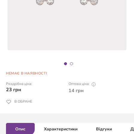
НЕМАЄ В НАЯВНОСТІ
Роздрібна ціна:
Оптова ціна:
23
грн
14
грн
В ОБРАНЕ
Опис
Характеристики
Відгуки
Д