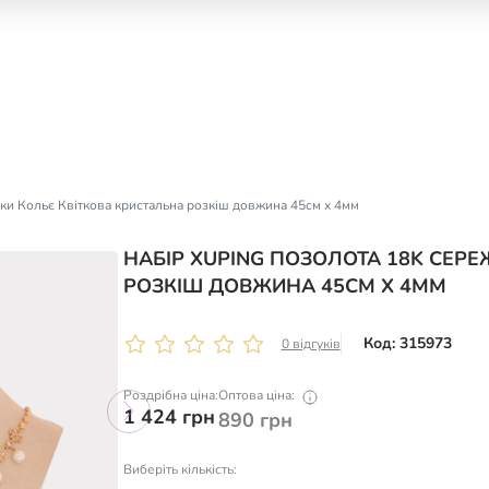
ки Кольє Квіткова кристальна розкіш довжина 45см х 4мм
НАБІР XUPING ПОЗОЛОТА 18K СЕР
РОЗКІШ ДОВЖИНА 45СМ Х 4ММ
Код: 315973
0 відгуків
Роздрібна ціна:
Оптова ціна:
1 424
грн
890
грн
Виберіть кількість: