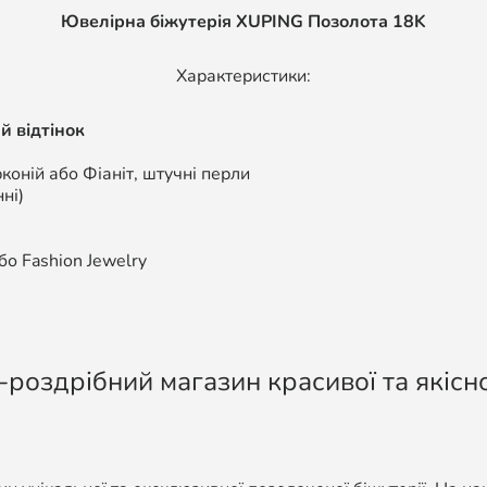
Ювелірна біжутерія XUPING Позолота 18K
Характеристики:
й відтінок
коній або Фіаніт, штучні перли
ні)
о Fashion Jewelry
-роздрібний магазин красивої та якісно