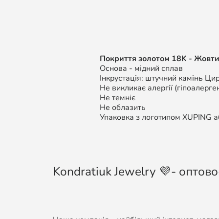
Покриття золотом 18K - Жовти
Основа - мідний сплав
Інкрустація: штучний камінь Цир
Не викликає алергії (гіпоалерген
Не темніє
Не облазить
Упаковка з логотипом XUPING аб
Kondratiuk Jewelry 💜- оптово