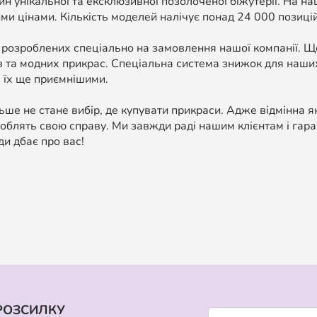
н унікальної та ексклюзивної позолоченої біжутерії. На н
ми цінами. Кількість моделей налічує понад 24 000 позицій, 
 розроблених спеціально на замовлення нашої компанії. 
в та модних прикрас. Спеціальна система знижок для наших
 їх ще приємнішими.
ше не стане вибір, де купувати прикраси. Адже відмінна я
облять свою справу. Ми завжди раді нашим клієнтам і гара
ди дбає про вас!
РОЗСИЛКУ