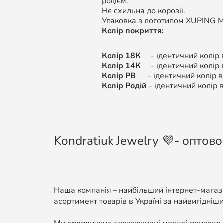
родієм.
Не схильна до корозії.
Упаковка з логотипом XUPING M&
Колір покриття:
Колір 18К
- ідентичний колір в
Колір 14К
- ідентичний колір
Колір РВ
- ідентичний колір ви
Колір Родій
- ідентичний колір в
Kondratiuk Jewelry 💜- оптово
Наша компанія – найбільший інтернет-магази
асортимент товарів в Україні за найвигідніши