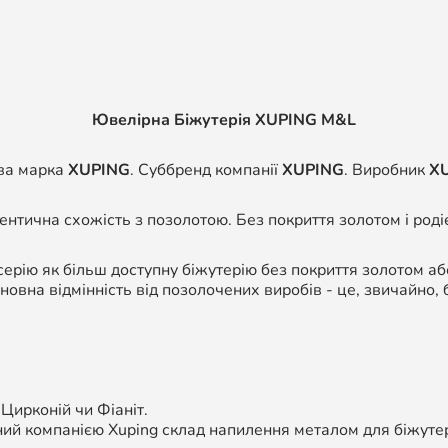
Ювелірна Біжутерія XUPING M&L
ва марка
XUPING
. Суббренд компанії
XUPING
. Виробник
X
дентична схожість з позолотою. Без покриття золотом і роді
ерію як більш доступну біжутерію без покриття золотом а
сновна відмінність від позолочених виробів - це, звичайно, 
 Цирконій чи Фіаніт.
ий компанією Xuping склад напилення металом для біжутері