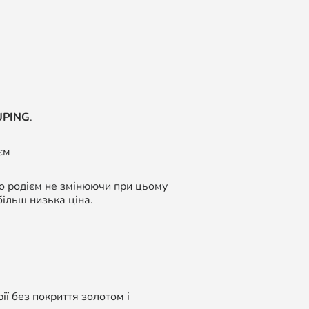
UPING
.
єм
бо родієм не змінюючи при цьому
більш низька ціна.
ї без покриття золотом і