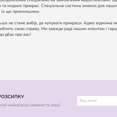
 розроблених спеціально на замовлення нашої компанії. 
в та модних прикрас. Спеціальна система знижок для наших
 їх ще приємнішими.
ше не стане вибір, де купувати прикраси. Адже відмінна я
облять свою справу. Ми завжди раді нашим клієнтам і гара
ди дбає про вас!
РОЗСИЛКУ
ай найсвіжіші новини та акції.