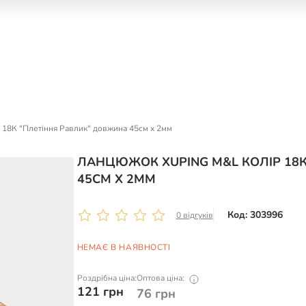
18К "Плетіння Равлик" довжина 45см х 2мм
ЛАНЦЮЖОК XUPING M&L КОЛІР 18К
45СМ Х 2ММ
Код: 303996
0 відгуків
НЕМАЄ В НАЯВНОСТІ
Роздрібна ціна:
Оптова ціна:
121
грн
76
грн