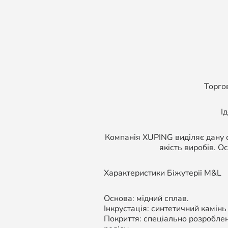
Торго
І
Компанія XUPING виділяє дану с
якість виробів. О
Характеристики Біжутерії M&L
Основа: мідний сплав.
Інкрустація: синтетичний камінь
Покриття: спеціально розроблен