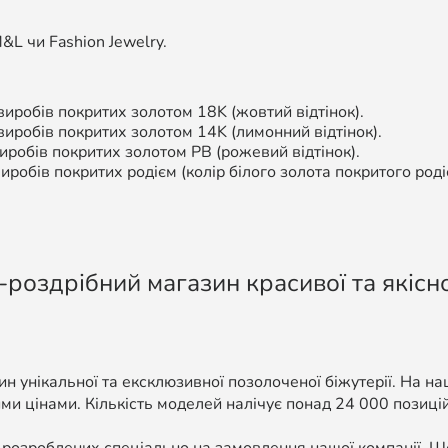
L чи Fashion Jewelry.
иробів покритих золотом 18K (жовтий відтінок).
 виробів покритих золотом 14K (лимонний відтінок).
робів покритих золотом РВ (рожевий відтінок).
иробів покритих родієм (колір білого золота покритого роді
-роздрібний магазин красивої та якісно
н унікальної та ексклюзивної позолоченої біжутерії. На н
ми цінами. Кількість моделей налічує понад 24 000 позицій, 