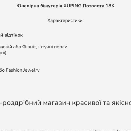
Ювелірна біжутерія XUPING Позолота 18K
Характеристики:
й відтінок
коній або Фіаніт, штучні перли
ні)
о Fashion Jewelry
-роздрібний магазин красивої та якісно