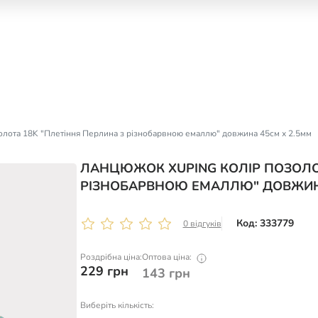
лота 18K "Плетіння Перлина з різнобарвною емаллю" довжина 45см х 2.5мм
ЛАНЦЮЖОК XUPING КОЛІР ПОЗОЛОТ
РІЗНОБАРВНОЮ ЕМАЛЛЮ" ДОВЖИНА
Код: 333779
0 відгуків
Роздрібна ціна:
Оптова ціна:
229
грн
143
грн
Виберіть кількість: