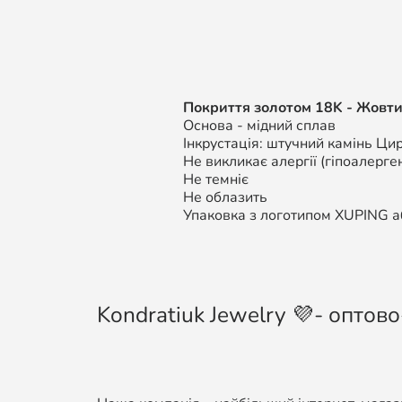
Покриття золотом 18K - Жовти
Основа - мідний сплав
Інкрустація: штучний камінь Цир
Не викликає алергії (гіпоалерген
Не темніє
Не облазить
Упаковка з логотипом XUPING аб
Kondratiuk Jewelry 💜- оптово