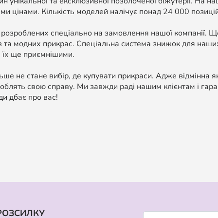
н унікальної та ексклюзивної позолоченої біжутерії. На н
ми цінами. Кількість моделей налічує понад 24 000 позицій, 
 розроблених спеціально на замовлення нашої компанії. 
в та модних прикрас. Спеціальна система знижок для наших
 їх ще приємнішими.
ше не стане вибір, де купувати прикраси. Адже відмінна я
облять свою справу. Ми завжди раді нашим клієнтам і гара
ди дбає про вас!
РОЗСИЛКУ