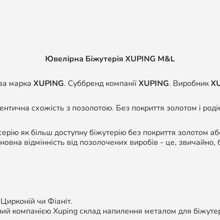
Ювелірна Біжутерія XUPING M&L
ва марка
XUPING
. Суббренд компанії
XUPING
. Виробник
X
дентична схожість з позолотою. Без покриття золотом і роді
ерію як більш доступну біжутерію без покриття золотом а
сновна відмінність від позолочених виробів - це, звичайно, 
 Цирконій чи Фіаніт.
ий компанією Xuping склад напилення металом для біжутері