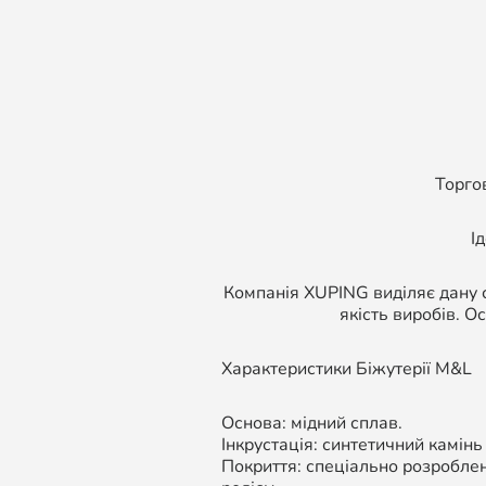
Торго
І
Компанія XUPING виділяє дану с
якість виробів. О
Характеристики Біжутерії M&L
Основа: мідний сплав.
Інкрустація: синтетичний камінь
Покриття: спеціально розроблен