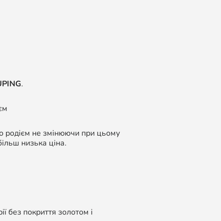
UPING
.
єм
бо родієм не змінюючи при цьому
більш низька ціна.
ї без покриття золотом і