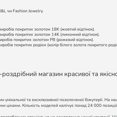
L чи Fashion Jewelry.
иробів покритих золотом 18K (жовтий відтінок).
 виробів покритих золотом 14K (лимонний відтінок).
робів покритих золотом РВ (рожевий відтінок).
иробів покритих родієм (колір білого золота покритого роді
-роздрібний магазин красивої та якісно
н унікальної та ексклюзивної позолоченої біжутерії. На н
ми цінами. Кількість моделей налічує понад 24 000 позицій, 