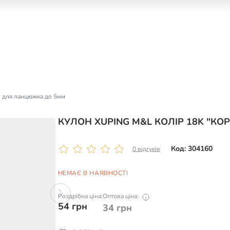
" для ланцюжка до 5мм
КУЛОН XUPING M&L КОЛІР 18K "К
Код: 304160
0 відгуків
НЕМАЄ В НАЯВНОСТІ
Роздрібна ціна:
Оптова ціна:
54
грн
34
грн