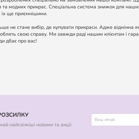
 розроблених спеціально на замовлення нашої компанії. 
в та модних прикрас. Спеціальна система знижок для наших
 їх ще приємнішими.
ше не стане вибір, де купувати прикраси. Адже відмінна я
облять свою справу. Ми завжди раді нашим клієнтам і гара
ди дбає про вас!
РОЗСИЛКУ
ай найсвіжіші новини та акції.