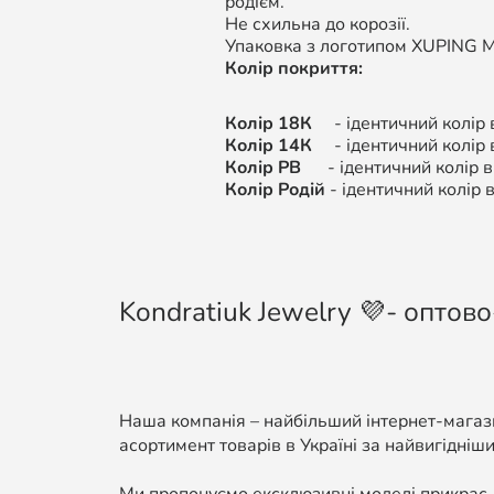
родієм.
Не схильна до корозії.
Упаковка з логотипом XUPING M&
Колір покриття:
Колір 18К
- ідентичний колір в
Колір 14К
- ідентичний колір
Колір РВ
- ідентичний колір ви
Колір Родій
- ідентичний колір в
Kondratiuk Jewelry 💜- оптово
Наша компанія – найбільший інтернет-магази
асортимент товарів в Україні за найвигідніши