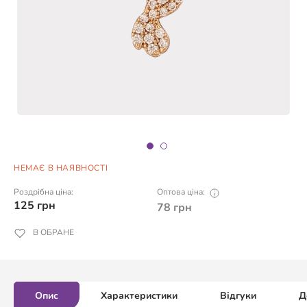
НЕМАЄ В НАЯВНОСТІ
Роздрібна ціна:
Оптова ціна:
125
грн
78
грн
В ОБРАНЕ
Опис
Характеристики
Відгуки
Д