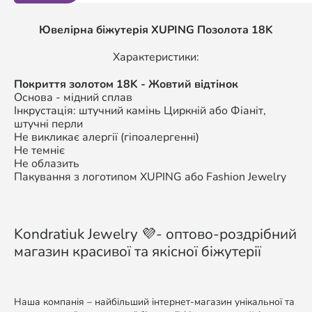
Ювелірна біжутерія XUPING
Позолота 18K
Характеристики:
П
окриття золотом
18K
- Жовтий відтінок
Основа - мідний сплав
Інкрустація: штучний камінь Циркній або Фіаніт,
штучні перли
Не викликає алергії (гіпоалергенні)
Не темніє
Не облазить
Пакування з логотипом XUPING або Fashion Jewelry
Kondratiuk Jewelry 💜- оптово-роздрібний
магазин красивої та якісної біжутерії
Наша компанія – найбільший інтернет-магазин унікальної та