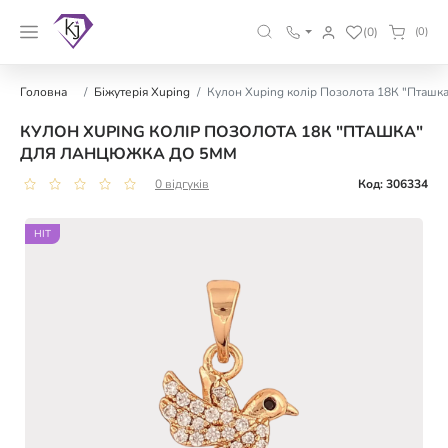
(0)
(0)
Головна
Біжутерія Xuping
Кулон Xuping колір Позолота 18К "Пташк
КУЛОН XUPING КОЛІР ПОЗОЛОТА 18К "ПТАШКА"
ДЛЯ ЛАНЦЮЖКА ДО 5ММ
0 відгуків
Код: 306334
HIT
HIT