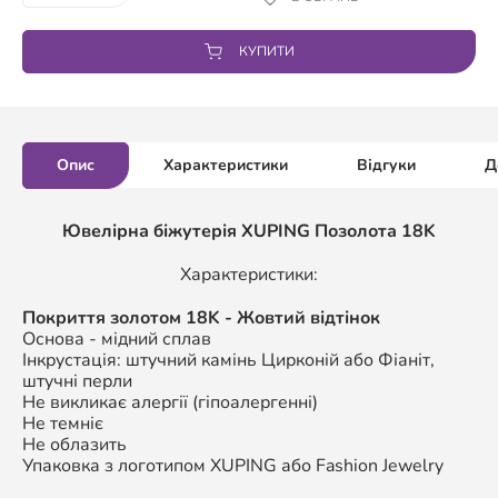
КУПИТИ
Опис
Характеристики
Відгуки
Д
Ювелірна біжутерія XUPING Позолота 18K
Характеристики:
Покриття золотом 18K - Жовтий відтінок
Основа - мідний сплав
Інкрустація: штучний камінь Цирконій або Фіаніт,
штучні перли
Не викликає алергії (гіпоалергенні)
Не темніє
Не облазить
Упаковка з логотипом XUPING або Fashion Jewelry