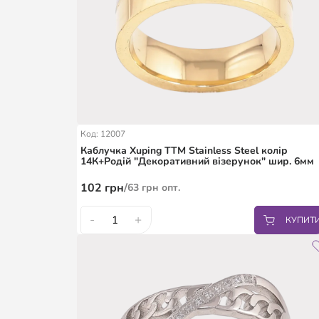
Код: 12007
Каблучка Xuping TTM Stainless Steel колір
14К+Родій "Декоративний візерунок" шир. 6мм
102
грн
/
63
грн
опт.
-
+
КУПИТ
17.5
18
19