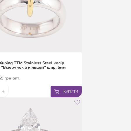
Xuping TTM Stainless Steel колір
 "Візерунок з кільцем" шир. 5мм
65
грн
опт.
+
КУПИТИ
20