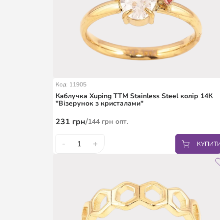
Код: 11905
Каблучка Xuping TTM Stainless Steel колір 14К
"Візерунок з кристалами"
231
грн
/
144
грн
опт.
-
+
КУПИТ
16.5
17.5
18.5
19
20