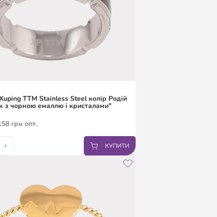
Xuping TTM Stainless Steel колір Родій
к з чорною емаллю і кристалами"
158
грн
опт.
+
КУПИТИ
19
19.5