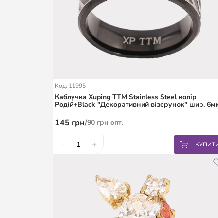
Код: 11995
Каблучка Xuping TTM Stainless Steel колір
Родій+Black "Декоративний візерунок" шир. 6м
145
грн
/
90
грн
опт.
-
+
КУПИТ
16.5
17.5
18
19
20