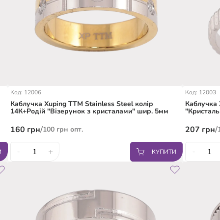
Код: 12006
Код: 12003
Каблучка Xuping TTM Stainless Steel колір
Каблучка 
14К+Родій "Візерунок з кристалами" шир. 5мм
"Кристаль
160
грн
/
207
грн
/
100
грн
опт.
-
+
-
И
КУПИТИ
18
19
16.5
1