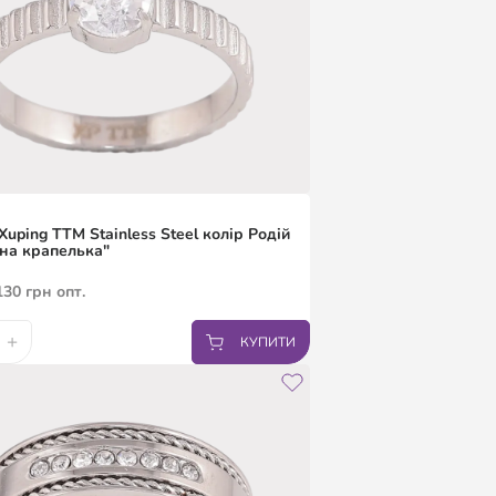
Xuping TTM Stainless Steel колір Родій
на крапелька"
130
грн
опт.
+
КУПИТИ
7.5
18
19
19.5