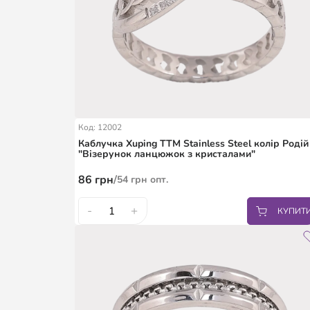
Код: 12002
Каблучка Xuping TTM Stainless Steel колір Родій
"Візерунок ланцюжок з кристалами"
86
грн
/
54
грн
опт.
-
+
КУПИТ
17
18
18.5
19.5