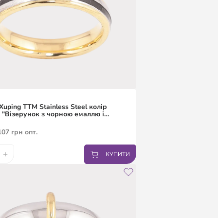
Xuping TTM Stainless Steel колір
 "Візерунок з чорною емаллю і
" шир. 4мм
107
грн
опт.
+
КУПИТИ
8
19
20