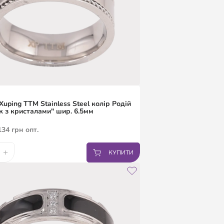
Xuping TTM Stainless Steel колір Родій
к з кристалами" шир. 6.5мм
134
грн
опт.
+
КУПИТИ
7.5
18
19
20