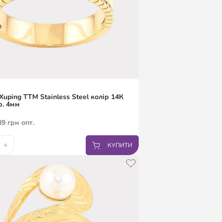
Xuping TTM Stainless Steel колір 14К
р. 4мм
89
грн
опт.
+
КУПИТИ
7
18
19
19.5