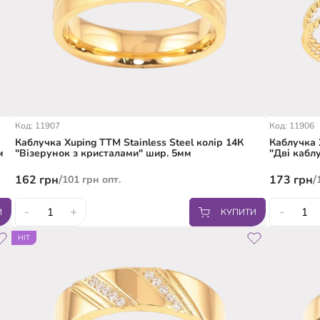
Код: 11907
Код: 11906
Каблучка Xuping TTM Stainless Steel колір 14К
Каблучка 
м
"Візерунок з кристалами" шир. 5мм
"Дві кабл
162
грн
/
173
грн
/
101
грн
опт.
-
+
-
И
КУПИТИ
16.5
17.5
18
19
20
18
19
HIT