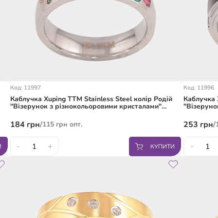
Код: 11997
Код: 11996
Каблучка Xuping TTM Stainless Steel колір Родій
Каблучка 
"Візерунок з різнокольоровими кристалами"
"Візеруно
шир. 5мм
184
грн
/
253
грн
/
115
грн
опт.
-
+
-
И
КУПИТИ
16.5
17.5
18
19
20
17
18