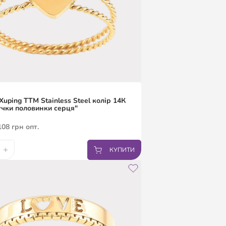
Xuping TTM Stainless Steel колір 14К
учки половинки серця"
108
грн
опт.
+
КУПИТИ