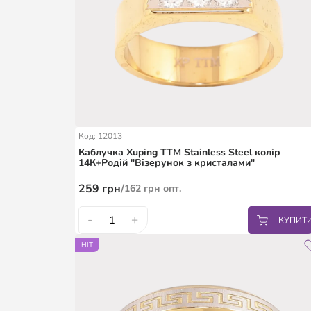
Код: 12013
Каблучка Xuping TTM Stainless Steel колір
14К+Родій "Візерунок з кристалами"
259
грн
/
162
грн
опт.
-
+
КУПИТ
18
18.5
19.5
HIT