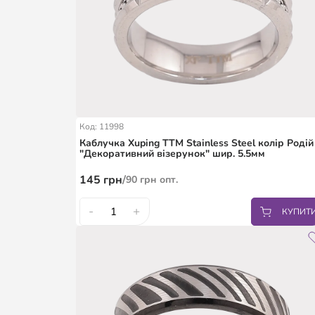
Код: 11998
Каблучка Xuping TTM Stainless Steel колір Родій
"Декоративний візерунок" шир. 5.5мм
145
грн
/
90
грн
опт.
-
+
КУПИТ
17.5
18
19