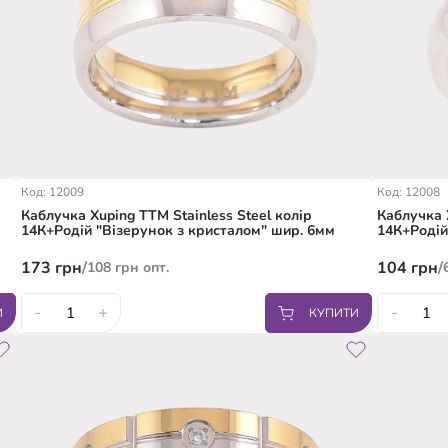
Код: 12009
Код: 12008
Каблучка Xuping TTM Stainless Steel колір
Каблучка 
14К+Родій "Візерунок з кристалом" шир. 6мм
14К+Родій
173
грн
/
104
грн
/
108
грн
опт.
-
+
-
И
КУПИТИ
16.5
18
19
20
18
19