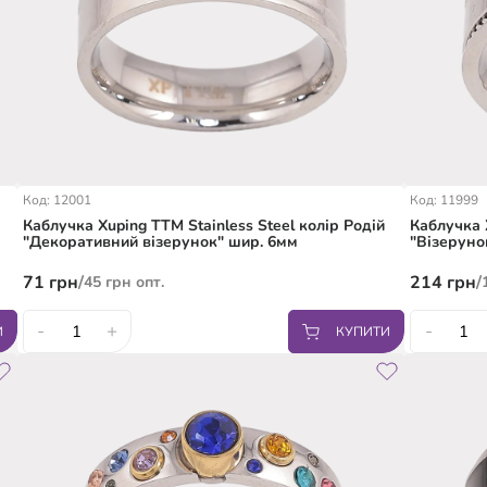
Код: 12001
Код: 11999
Каблучка Xuping TTM Stainless Steel колір Родій
Каблучка 
"Декоративний візерунок" шир. 6мм
"Візеруно
71
грн
/
214
грн
/
45
грн
опт.
-
+
-
И
КУПИТИ
17.5
18
19
20
16.5
1