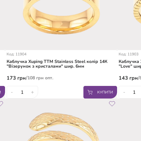
Код: 11904
Код: 11903
Каблучка Xuping TTM Stainless Steel колір 14К
Каблучка 
"Візерунок з кристалами" шир. 6мм
"Love" ши
173
грн
/
143
грн
/
108
грн
опт.
-
+
-
И
КУПИТИ
16.5
18
19
20
16.5
1