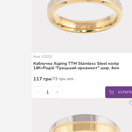
Код: 12010
Каблучка Xuping TTM Stainless Steel колір
14К+Родій "Грецький орнамент" шир. 4мм
117
грн
/
73
грн
опт.
-
+
КУПИТ
16.5
18
19