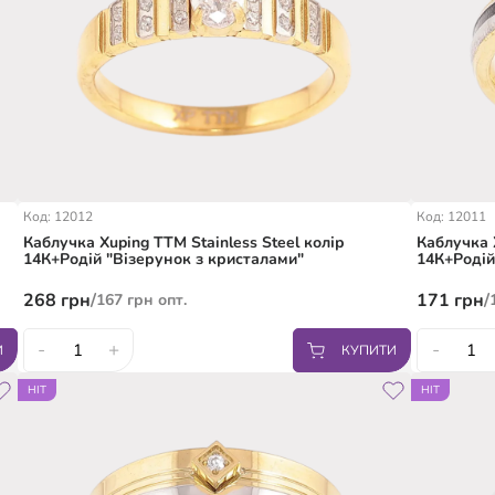
Код: 12012
Код: 12011
Каблучка Xuping TTM Stainless Steel колір
Каблучка 
14К+Родій "Візерунок з кристалами"
14К+Родій
кристалом
268
грн
/
171
грн
/
167
грн
опт.
-
+
-
И
КУПИТИ
17
18
18.5
19.5
17.5
1
HIT
HIT