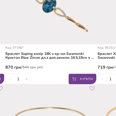
Код: 071967
Код: 961511
Браслет Xuping колір 18K з кр-ми Swarovski
Браслет X
Кристал Blue Zircon дл.з доп.замком 16.5,19см х 5-
Swarovski
8мм
два розмі
870
грн
/
719
грн
/
544
грн
опт.
-
+
-
И
КУПИТИ