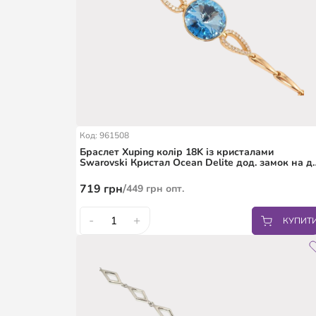
Код: 961508
Браслет Xuping колір 18K із кристалами
Swarovski Кристал Ocean Delite дод. замок на д
розміри
719
грн
/
449
грн
опт.
-
+
КУПИТ