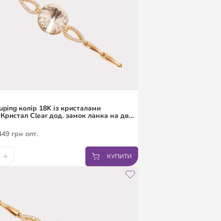
uping колір 18K із кристалами
 Кристал Clear дод. замок ланка на два
7,19.5см
449
грн
опт.
+
КУПИТИ