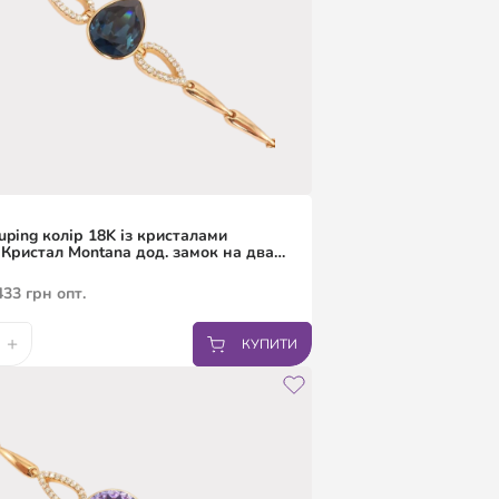
uping колір 18K із кристалами
 Кристал Montana дод. замок на два
6.5,19см
433
грн
опт.
+
КУПИТИ