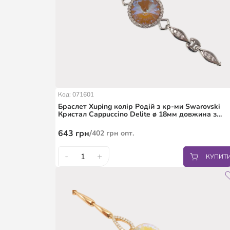
Код: 071601
Браслет Xuping колір Родій з кр-ми Swarovski
Кристал Cappuccino Delite ø 18мм довжина з
доп.замком 17.5,20см
643
грн
/
402
грн
опт.
-
+
КУПИТ