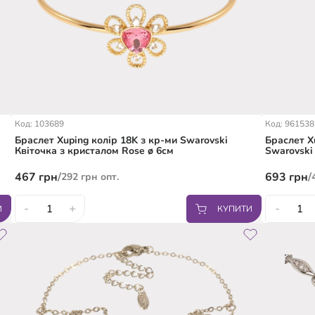
Код: 103689
Код: 961538
Браслет Xuping колір 18K з кр-ми Swarovski
Браслет X
Квіточка з кристалом Rose ø 6см
Swarovski
розміри 1
467
грн
/
693
грн
/
292
грн
опт.
-
+
-
И
КУПИТИ