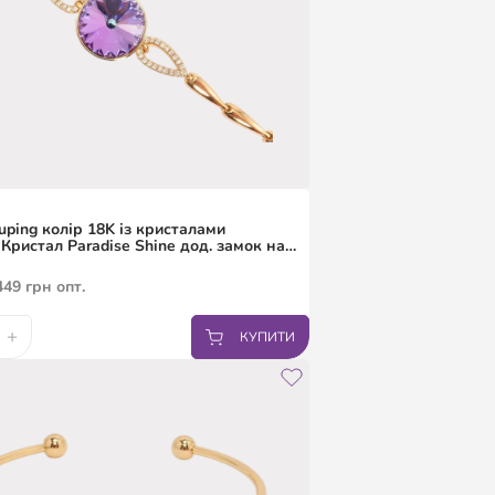
uping колір 18K із кристалами
 Кристал Paradise Shine дод. замок на
ри
449
грн
опт.
+
КУПИТИ