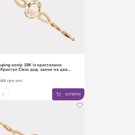
uping колір 18K із кристалами
 Кристал Clear дод. замок на два
6.5,19см
544
грн
опт.
+
КУПИТИ