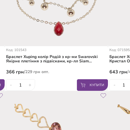
Код: 101543
Код: 071595
Браслет Xuping колір Родій з кр-ми Swarovski
Браслет X
Якірне плетіння з підвісками, кр-лл Siam
Кристал O
довжина з доп.цеп. 17-22см
доп.замко
366
грн
/
643
грн
/
229
грн
опт.
-
+
-
И
КУПИТИ