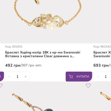
Код: 001651
Код: 961542
Браслет Xuping колір 18K з кр-ми Swarovski
Браслет X
Вставка з кристалами Clear довжина з
Swarovski
доп.ланцюжком 15-18см
розміри 1
492
грн
/
693
грн
/
307
грн
опт.
-
+
-
И
КУПИТИ