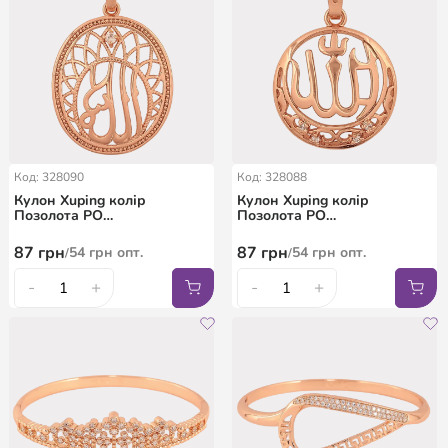
Код: 328090
Код: 328088
Кулон Xuping колір
Кулон Xuping колір
Позолота РО
Позолота РО
"Мусульманський кулон з
"Мусульманський кулон з
написом Аллах" для
написом Аллах" для
87
грн
87
грн
54
грн
опт.
54
грн
опт.
/
/
ланцюжка до 6мм
ланцюжка до 5мм
-
+
-
+