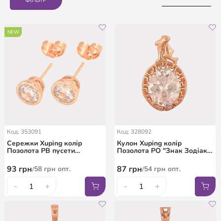
NEW
Код: 353091
Код: 328092
Сережки Xuping колір
Кулон Xuping колір
Позолота РВ пусети
Позолота РО "Знак Зодіаку
"Кристали в ободковій
Риби" для ланцюжка до
оправі" ø 8мм
4мм
93
грн
87
грн
58
грн
опт.
54
грн
опт.
/
/
-
+
-
+