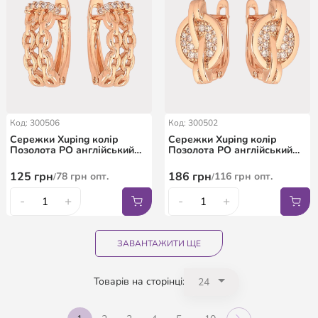
Код: 300506
Код: 300502
Сережки Xuping колір
Сережки Xuping колір
Позолота РО англійський
Позолота РО англійський
замок "Візерунок з
замок "Візерунок з
кристалами"
кристалами"
125
грн
186
грн
78
грн
опт.
116
грн
опт.
/
/
-
+
-
+
ЗАВАНТАЖИТИ ЩЕ
Товарів на сторінці: