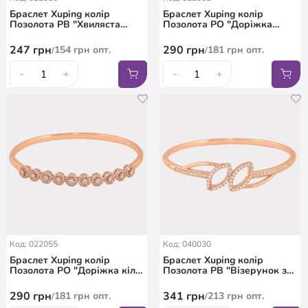
Браслет Xuping колір
Браслет Xuping колір
Позолота РВ "Хвиляста
Позолота РО "Доріжка
меандрова лінія зі
кілець з кристалами" ø 6см
вставками кристалів" ø 6см
247
грн
290
грн
154
грн
опт.
181
грн
опт.
/
/
-
+
-
+
Код: 022055
Код: 040030
Браслет Xuping колір
Браслет Xuping колір
Позолота РО "Доріжка кіл з
Позолота РВ "Візерунок з
кристалами" ø 6см
кристалами" ø 6см
290
грн
341
грн
181
грн
опт.
213
грн
опт.
/
/