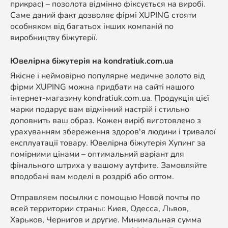
прикрас) – позолота відмінно фіксується на виробі.
Саме даний факт дозволяє фірмі XUPING стояти
особняком від багатьох інших компаній по
виробництву біжутерії.
Ювелірна біжутерія на kondratiuk.com.ua
Якісне і неймовірно популярне медичне золото від
фірми XUPING можна придбати на сайті нашого
інтернет-магазину kondratiuk.com.ua. Продукція цієї
марки подарує вам відмінний настрій і стильно
доповнить ваш образ. Кожен виріб виготовлено з
урахуванням збереження здоров'я людини і тривалої
експлуатації товару. Ювелірна біжутерія Хупинг за
помірними цінами – оптимальний варіант для
фінального штриха у вашому аутфите. Замовляйте
вподобані вам моделі в роздріб або оптом.
Отправляем посылки с помощью Новой почты по
всей территории страны: Киев, Одесса, Львов,
Харьков, Чернигов и другие. Минимальная сумма