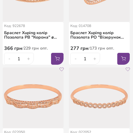
Код: 922678
Код: 014708
Браслет Xuping колір
Браслет Xuping колір
Позолота РВ "Корона" ø
Позолота РО "Візерунок
6см
петелька з кристалами і
різьбленим орнаментом" ø
366
грн
277
грн
229
грн
опт.
173
грн
опт.
/
/
5,8см
-
+
-
+
Код: 022050
Код: 022052