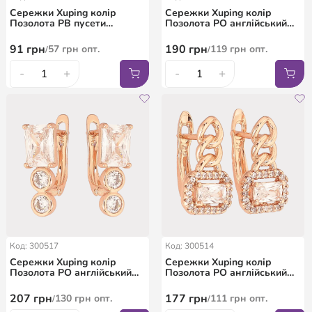
Сережки Xuping колір
Сережки Xuping колір
Позолота РВ пусети
Позолота РО англійський
"Бузкові кристали в 4-х
замок "Інкрустація
крапановій оправі" ø 7мм
кристалами"
91
грн
190
грн
57
грн
опт.
119
грн
опт.
/
/
-
+
-
+
Код: 300517
Код: 300514
Сережки Xuping колір
Сережки Xuping колір
Позолота РО англійський
Позолота РО англійський
замок "Візерунок з
замок "Візерунок з
кристалами"
кристалами"
207
грн
177
грн
130
грн
опт.
111
грн
опт.
/
/