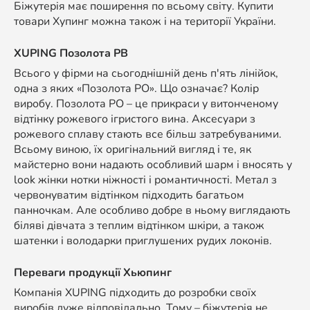
Біжутерія має поширення по всьому світу. Купити
товари Хупинг можна також і на території України.
XUPING Позолота РВ
Всього у фірми на сьогоднішній день п'ять лінійок,
одна з яких «Позолота РО». Що означає? Колір
виробу. Позолота РО – це прикраси у витонченому
відтінку рожевого ігристого вина. Аксесуари з
рожевого сплаву стають все більш затребуваними.
Всьому виною, їх оригінальний вигляд і те, як
майстерно вони надають особливий шарм і вносять у
look жінки нотки ніжності і романтичності. Метал з
червонуватим відтінком підходить багатьом
панночкам. Але особливо добре в ньому виглядають
біляві дівчата з теплим відтінком шкіри, а також
шатенки і володарки приглушених рудих локонів.
Переваги продукції Хьюпинг
Компанія XUPING підходить до розробки своїх
виробів дуже відповідально. Тому – біжутерія не