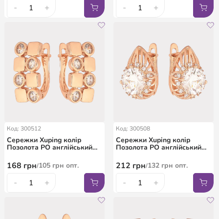
-
+
-
+
Код: 300512
Код: 300508
Сережки Xuping колір
Сережки Xuping колір
Позолота РО англійський
Позолота РО англійський
замок "Візерунок з
замок "Візерунок з
кристалами"
кристалами"
168
грн
212
грн
105
грн
опт.
132
грн
опт.
/
/
-
+
-
+