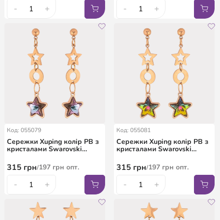
-
+
-
+
Код: 055079
Код: 055081
Сережки Xuping колір РВ з
Сережки Xuping колір РВ з
кристалами Swarovski
кристалами Swarovski
пусети "Зоряні підвіски з
пусети "Зоряні підвіски з
кристалами Paradise Shine"
кристалами Vitrail Medium"
315
грн
315
грн
197
грн
опт.
197
грн
опт.
/
/
-
+
-
+