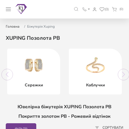
(0)
(0)
Головна
Біжутерія Xuping
XUPING Позолота РВ
Сережки
Каблучки
Ювелірна біжутерія XUPING Позолота РВ
Покриття золотом РВ - Рожевий відтінок
СОРТУВАТИ
ФІЛЬТР