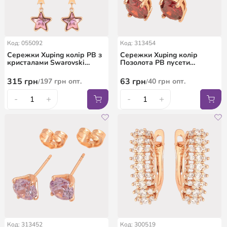
Код: 055092
Код: 313454
Сережки Xuping колір РВ з
Сережки Xuping колір
кристалами Swarovski
Позолота РВ пусети
пусети "Зоряні підвіски з
"Червоні кристали в 4-х
кристалами Paradise Shine"
крапановій оправі" ø 6мм
315
грн
63
грн
197
грн
опт.
40
грн
опт.
/
/
-
+
-
+
Код: 313452
Код: 300519