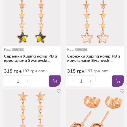
Код: 055083
Код: 055086
Сережки Xuping колір РВ з
Сережки Xuping колір РВ з
кристалами Swarovski
кристалами Swarovski
пусети "Зоряні підвіски з
пусети "Зоряні підвіски з
кристалами Vitrail Medium"
кристалами Clear"
315
грн
315
грн
197
грн
опт.
197
грн
опт.
/
/
-
+
-
+