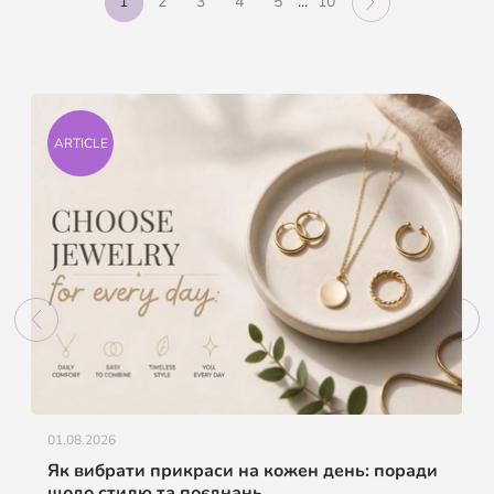
1
2
3
4
5
...
10
ARTICLE
01.08.2026
Як вибрати прикраси на кожен день: поради
щодо стилю та поєднань