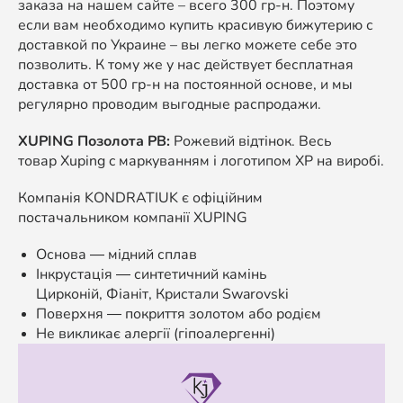
заказа на нашем сайте – всего 300 гр-н. Поэтому
если вам необходимо купить красивую бижутерию с
доставкой по Украине – вы легко можете себе это
позволить. К тому же у нас действует бесплатная
доставка от 500 гр-н на постоянной основе, и мы
регулярно проводим выгодные распродажи.
XUPING Позолота РВ:
Рожевий відтінок. Весь
товар Xuping c маркуванням і логотипом XP на виробі.
Компанія KONDRATIUK є офіційним
постачальником компанії XUPING
Основа ― мідний сплав
Інкрустація ― синтетичний камінь
Цирконій, Фіаніт, Кристали Swarovski
Поверхня ― покриття золотом або родієм
Не викликає алергії (гіпоалергенні)