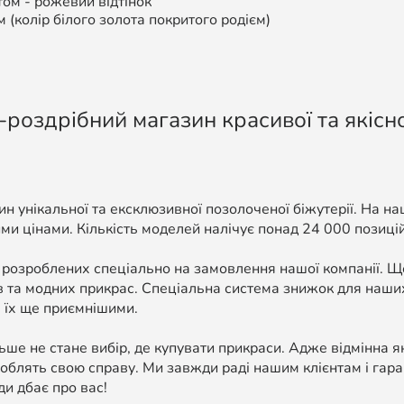
том -
рожевий відтінок
м (колір білого золота покритого родієм)
-роздрібний магазин красивої та якісно
н унікальної та ексклюзивної позолоченої біжутерії. На н
ми цінами. Кількість моделей налічує понад 24 000 позицій, 
 розроблених спеціально на замовлення нашої компанії. 
в та модних прикрас. Спеціальна система знижок для наших
 їх ще приємнішими.
ше не стане вибір, де купувати прикраси. Адже відмінна я
облять свою справу. Ми завжди раді нашим клієнтам і гара
ди дбає про вас!