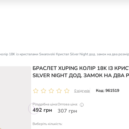
олір 18K із кристалами Swarovski Кристал Silver Night дод. замок на два розмі
БРАСЛЕТ XUPING КОЛІР 18K ІЗ КР
SILVER NIGHT ДОД. ЗАМОК НА ДВА Р
Код: 961519
0 відгуків
Роздрібна ціна:
Оптова ціна:
492
грн
307
грн
Виберіть кількість: