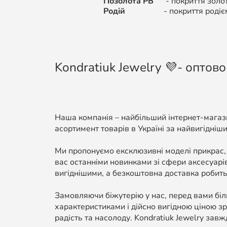
Позолота РВ
-
покриття золо
Родій
-
покриття родіє
Kondratiuk Jewelry 💜- оптово
Наша компанія – найбільший інтернет-магази
асортимент товарів в Україні за найвигідніши
Ми пропонуємо ексклюзивні моделі прикрас,
вас останніми новинками зі сфери аксесуарі
вигіднішими, а безкоштовна доставка робить
Замовляючи біжутерію у нас, перед вами біль
характеристиками і дійсно вигідною ціною зр
радість та насолоду. Kondratiuk Jewelry завж