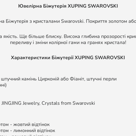
Ювелірна Біжутерія XUPING SWAROVSKI
а Біжутерія з кристалами Swarovski. Покриття золотом або
а якість. Ще більше блиску. Висока глибина прозорості кри
переливу і зміни колірної гами на гранях кристала!
Характеристики Біжутерії
XUPING SWAROVSKI
, штучний камінь Цирконій або Фіаніт, штучні перли
ні)
,
JINGJING Jewelry, Crystals from Swarovski
ом - жовтий відтінок
том - л
имонний відтінок