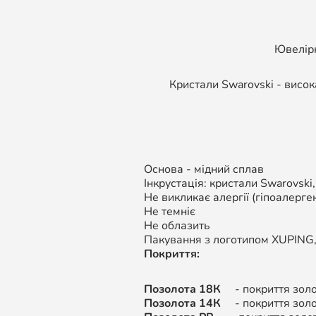
Ювелірн
Кристали Swarovski - висок
Основа - мідний сплав
Інкрустація: кристали Swarovski
Не викликає алергії (гіпоалерген
Не темніє
Не облазить
Пакування з логотипом XUPING
Покриття:
Позолота 18К
- покриття золот
Позолота 14К
-
покриття золо