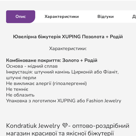
Опис
Характеристики
Відгуки
Д
Ювелірна біжутерія XUPING Позолота + Родій
Характеристики:
Комбіноване покриття: Золото + Родій
Основа - мідний сплав
Інкрустація: штучний камінь Цирконій або Фіаніт,
штучні перли
Не викликає алергії (гіпоалергенні)
Не темніє
Не облазить
Упаковка з логотипом XUPING або Fashion Jewelry
Kondratiuk Jewelry 💜- оптово-роздрібний
магазин красивої та якісної біжутерії