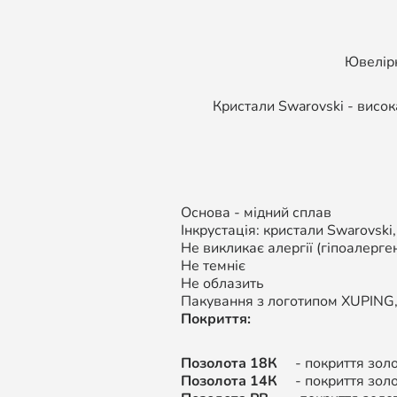
Ювелірн
Кристали Swarovski - висок
Основа - мідний сплав
Інкрустація: кристали Swarovski
Не викликає алергії (гіпоалерген
Не темніє
Не облазить
Пакування з логотипом XUPING
Покриття:
Позолота 18К
- покриття золот
Позолота 14К
-
покриття золо