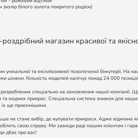
том -
рожевий відтінок
м (колір білого золота покритого родієм)
-роздрібний магазин красивої та якісно
н унікальної та ексклюзивної позолоченої біжутерії. На н
ми цінами. Кількість моделей налічує понад 24 000 позицій, 
 розроблених спеціально на замовлення нашої компанії. 
в та модних прикрас. Спеціальна система знижок для наших
 їх ще приємнішими.
ше не стане вибір, де купувати прикраси. Адже відмінна я
облять свою справу. Ми завжди раді нашим клієнтам і гара
ди дбає про вас!