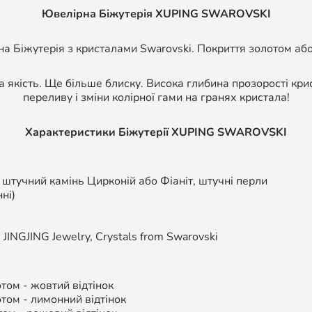
Ювелірна Біжутерія XUPING SWAROVSKI
а Біжутерія з кристалами Swarovski. Покриття золотом або
а якість. Ще більше блиску. Висока глибина прозорості кри
переливу і зміни колірної гами на гранях кристала!
Характеристики Біжутерії
XUPING SWAROVSKI
, штучний камінь Цирконій або Фіаніт, штучні перли
ні)
,
JINGJING Jewelry, Crystals from Swarovski
ом - жовтий відтінок
том - л
имонний відтінок