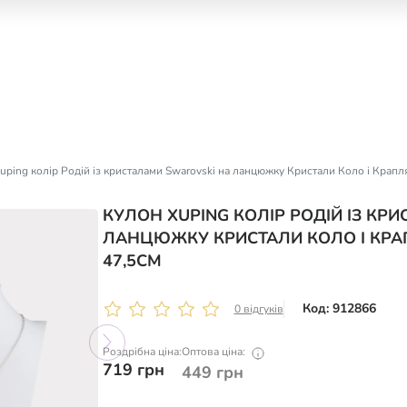
uping колір Родій із кристалами Swarovski на ланцюжку Кристали Коло і Крапл
КУЛОН XUPING КОЛІР РОДІЙ ІЗ КР
ЛАНЦЮЖКУ КРИСТАЛИ КОЛО І КРАП
47,5СМ
Код: 912866
0 відгуків
Роздрібна ціна:
Оптова ціна:
719
грн
449
грн