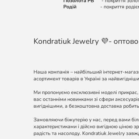
Позолота РВ
-
покриття золо
Родій
-
покриття родіє
Kondratiuk Jewelry 💜- оптово
Наша компанія – найбільший інтернет-магази
асортимент товарів в Україні за найвигідніши
Ми пропонуємо ексклюзивні моделі прикрас,
вас останніми новинками зі сфери аксесуарі
вигіднішими, а безкоштовна доставка робить
Замовляючи біжутерію у нас, перед вами біль
характеристиками і дійсно вигідною ціною зр
радість та насолоду. Kondratiuk Jewelry завж