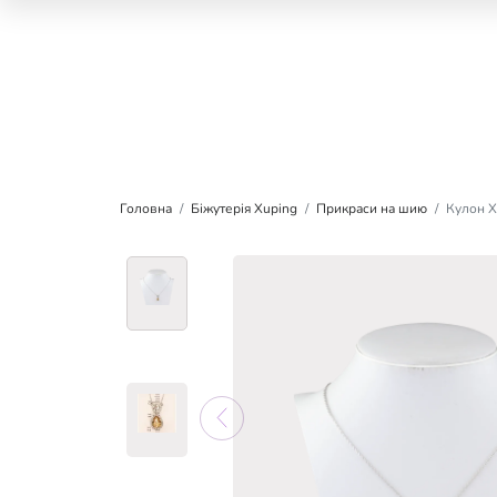
Головна
Біжутерія Xuping
Прикраси на шию
Кулон X