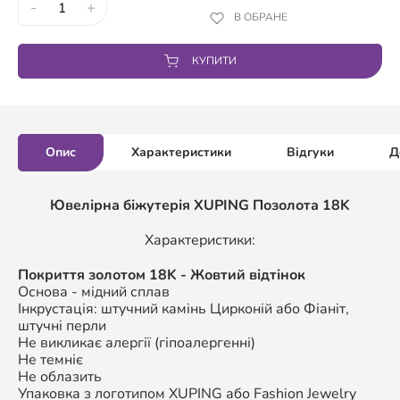
-
+
В ОБРАНЕ
КУПИТИ
Опис
Характеристики
Відгуки
Д
Ювелірна біжутерія XUPING Позолота 18K
Характеристики:
Покриття золотом 18K - Жовтий відтінок
Основа - мідний сплав
Інкрустація: штучний камінь Цирконій або Фіаніт,
штучні перли
Не викликає алергії (гіпоалергенні)
Не темніє
Не облазить
Упаковка з логотипом XUPING або Fashion Jewelry