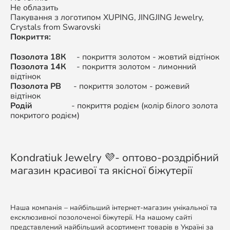
Не облазить
Пакування з логотипом XUPING,
JINGJING Jewelry,
Crystals from Swarovski
Покриття:
Позолота 18К
- покриття золотом - жовтий відтінок
Позолота 14К
-
покриття золотом - л
имонний
відтінок
Позолота РВ
-
покриття золотом -
рожевий
відтінок
Родій
-
покриття родієм (колір білого золота
покритого родієм)
Kondratiuk Jewelry 💜- оптово-роздрібний
магазин красивої та якісної біжутерії
Наша компанія – найбільший інтернет-магазин унікальної та
ексклюзивної позолоченої біжутерії. На нашому сайті
представлений найбільший асортимент товарів в Україні за