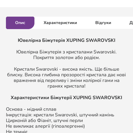
Опис
Характеристики
Відгуки
Д
Ювелірна Біжутерія XUPING SWAROVSKI
Ювелірна Біжутерія з кристалами Swarovski.
Покриття золотом або родієм.
Кристали Swarovski - висока якість. Ще більше
блиску. Висока глибина прозорості кристала дає нові
враження від переливу і зміни колірної гами на
гранях кристала!
Характеристики Біжутерії
XUPING SWAROVSKI
Основа - мідний сплав
Інкрустація: кристали Swarovski, штучний камінь
Цирконій або Фіаніт, штучні перли
Не викликає алергії (гіпоалергенні)
Не темніє