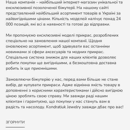
Наша компанія – найбільший інтернет-магазин унікальної та
ексклюзивної позолоченої біжутерії. На нашому сайті
представлений найбільший асортимент товарів в Україні за
найвигіднішими цінами. Кількість моделей налічує понад 24
000 позицій, які всі в наявності та готові до відправки.
Ми пропонуємо ексклюзивні моделі прикрас, розроблених
спеціально на замовлення нашої компанії. Щодня
оновлюємо асортимент, щоб здивувати вас останніми
новинками зі сфери аксесуарів та модних прикрас.
Спеціальна система знижок для наших клієнтів дозволяє
робити покупки ще вигіднішими, а безкоштовна доставка
робить їх ще приємнішими.
Замовляючи біжутерію у нас, перед вами більше не стане
вибір, де купувати прикраси. Адже відмінна якість товару в
доповненні з корисними характеристиками і дійсно вигідною
ціною зроблять свою справу. Ми завжди раді нашим
клієнтам і гарантуємо, що покупки у нас стануть вам в
радість та насолоду. Kondratiuk Jewelry завжди дбає про вас!
ЗГОРНУТИ