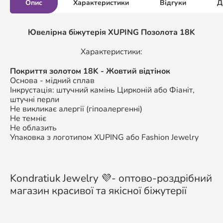
Опис
Характеристики
Відгуки
Д
Ювелірна біжутерія XUPING Позолота 18K
Характеристики:
Покриття золотом 18K - Жовтий відтінок
Основа - мідний сплав
Інкрустація: штучний камінь Цирконій або Фіаніт,
штучні перли
Не викликає алергії (гіпоалергенні)
Не темніє
Не облазить
Упаковка з логотипом XUPING або Fashion Jewelry
Kondratiuk Jewelry 💜- оптово-роздрібний
магазин красивої та якісної біжутерії