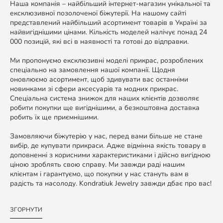
Наша компанія – найбільший інтернет-магазин унікальної та
ексклюзивної позолоченої біжутерії. На нашому сайті
представлений найбільший асортимент товарів в Україні за
найвигіднішими цінами. Кількість моделей налічує понад 24
000 позицій, які всі в наявності та готові до відправки.
Ми пропонуємо ексклюзивні моделі прикрас, розроблених
спеціально на замовлення нашої компанії. Щодня
оновлюємо асортимент, щоб здивувати вас останніми
новинками зі сфери аксесуарів та модних прикрас.
Спеціальна система знижок для наших клієнтів дозволяє
робити покупки ще вигіднішими, а безкоштовна доставка
робить їх ще приємнішими.
Замовляючи біжутерію у нас, перед вами більше не стане
вибір, де купувати прикраси. Адже відмінна якість товару в
доповненні з корисними характеристиками і дійсно вигідною
ціною зроблять свою справу. Ми завжди раді нашим
клієнтам і гарантуємо, що покупки у нас стануть вам в
радість та насолоду. Kondratiuk Jewelry завжди дбає про вас!
ЗГОРНУТИ