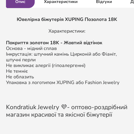
Опис
Характеристики
Відгуки
Д
Ювелірна біжутерія XUPING Позолота 18K
Характеристики:
Покриття золотом 18K - Жовтий відтінок
Основа - мідний сплав
Інкрустація: штучний камінь Цирконій або Фіаніт,
штучні перли
Не викликає алергії (гіпоалергенні)
Не темніє
Не облазить
Упаковка з логотипом XUPING або Fashion Jewelry
Kondratiuk Jewelry 💜- оптово-роздрібний
магазин красивої та якісної біжутерії