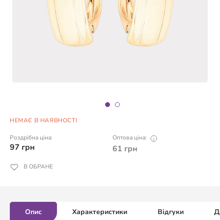
НЕМАЄ В НАЯВНОСТІ
Роздрібна ціна:
Оптова ціна:
97
грн
61
грн
В ОБРАНЕ
Опис
Характеристики
Відгуки
Д