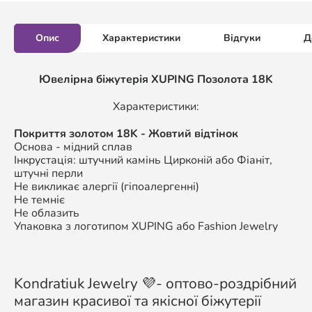
Опис
Характеристики
Відгуки
Д
Ювелірна біжутерія XUPING Позолота 18K
Характеристики:
Покриття золотом 18K - Жовтий відтінок
Основа - мідний сплав
Інкрустація: штучний камінь Цирконій або Фіаніт,
штучні перли
Не викликає алергії (гіпоалергенні)
Не темніє
Не облазить
Упаковка з логотипом XUPING або Fashion Jewelry
Kondratiuk Jewelry 💜- оптово-роздрібний
магазин красивої та якісної біжутерії