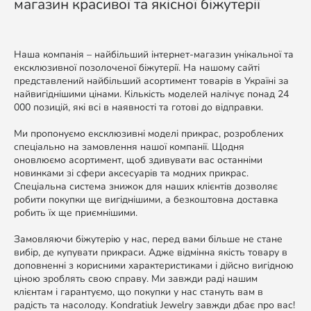
магазин красивої та якісної біжутерії
Наша компанія – найбільший інтернет-магазин унікальної та
ексклюзивної позолоченої біжутерії. На нашому сайті
представлений найбільший асортимент товарів в Україні за
найвигіднішими цінами. Кількість моделей налічує понад 24
000 позицій, які всі в наявності та готові до відправки.
Ми пропонуємо ексклюзивні моделі прикрас, розроблених
спеціально на замовлення нашої компанії. Щодня
оновлюємо асортимент, щоб здивувати вас останніми
новинками зі сфери аксесуарів та модних прикрас.
Спеціальна система знижок для наших клієнтів дозволяє
робити покупки ще вигіднішими, а безкоштовна доставка
робить їх ще приємнішими.
Замовляючи біжутерію у нас, перед вами більше не стане
вибір, де купувати прикраси. Адже відмінна якість товару в
доповненні з корисними характеристиками і дійсно вигідною
ціною зроблять свою справу. Ми завжди раді нашим
клієнтам і гарантуємо, що покупки у нас стануть вам в
радість та насолоду. Kondratiuk Jewelry завжди дбає про вас!