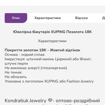
Опис
Характеристики
Відгуки
Д
Ювелірна біжутерія XUPING Позолота 18K
Характеристики:
Покриття золотом 18K - Жовтий відтінок
Основа - мідний сплав
Інкрустація: штучний камінь Цирконій або Фіаніт,
штучні перли
Не викликає алергії (гіпоалергенні)
Не темніє
Не облазить
Упаковка з логотипом XUPING або Fashion Jewelry
Kondratiuk Jewelry 💜- оптово-роздрібний