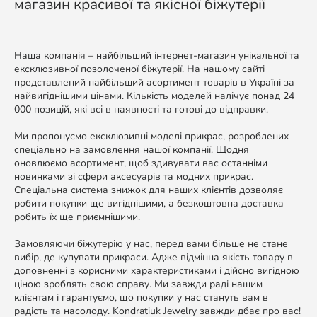
магазин красивої та якісної біжутерії
Наша компанія – найбільший інтернет-магазин унікальної та
ексклюзивної позолоченої біжутерії. На нашому сайті
представлений найбільший асортимент товарів в Україні за
найвигіднішими цінами. Кількість моделей налічує понад 24
000 позицій, які всі в наявності та готові до відправки.
Ми пропонуємо ексклюзивні моделі прикрас, розроблених
спеціально на замовлення нашої компанії. Щодня
оновлюємо асортимент, щоб здивувати вас останніми
новинками зі сфери аксесуарів та модних прикрас.
Спеціальна система знижок для наших клієнтів дозволяє
робити покупки ще вигіднішими, а безкоштовна доставка
робить їх ще приємнішими.
Замовляючи біжутерію у нас, перед вами більше не стане
вибір, де купувати прикраси. Адже відмінна якість товару в
доповненні з корисними характеристиками і дійсно вигідною
ціною зроблять свою справу. Ми завжди раді нашим
клієнтам і гарантуємо, що покупки у нас стануть вам в
радість та насолоду. Kondratiuk Jewelry завжди дбає про вас!