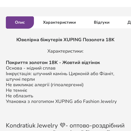
Опис
Характеристики
Відгуки
Д
Ювелірна біжутерія XUPING Позолота 18K
Характеристики:
Покриття золотом 18K - Жовтий відтінок
Основа - мідний сплав
Інкрустація: штучний камінь Цирконій або Фіаніт,
штучні перли
Не викликає алергії (гіпоалергенні)
Не темніє
Не облазить
Упаковка з логотипом XUPING або Fashion Jewelry
Kondratiuk Jewelry 💜- оптово-роздрібний