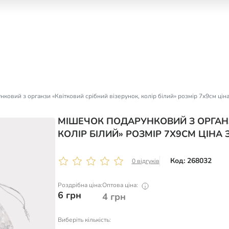
ковий з органзи «Квітковий срібний візерунок, колір білий» розмір 7х9см ціна 
МІШЕЧОК ПОДАРУНКОВИЙ З ОРГАНЗ
КОЛІР БІЛИЙ» РОЗМІР 7Х9СМ ЦІНА З
Код: 268032
0 відгуків
Роздрібна ціна:
Оптова ціна:
6
грн
4
грн
Виберіть кількість: