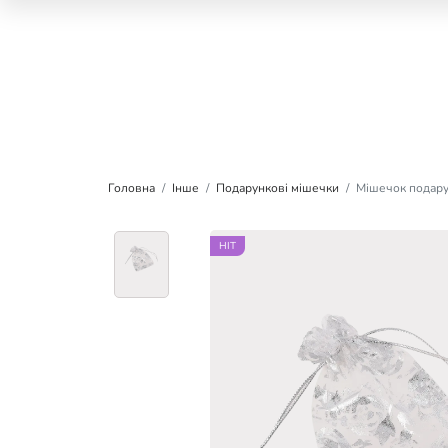
Головна
Інше
Подарункові мішечки
Мішечок подарун
HIT