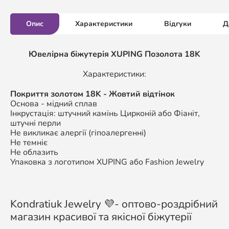
Опис
Характеристики
Відгуки
Д
Ювелірна біжутерія XUPING Позолота 18K
Характеристики:
Покриття золотом 18K - Жовтий відтінок
Основа - мідний сплав
Інкрустація: штучний камінь Цирконій або Фіаніт,
штучні перли
Не викликає алергії (гіпоалергенні)
Не темніє
Не облазить
Упаковка з логотипом XUPING або Fashion Jewelry
Kondratiuk Jewelry 💜- оптово-роздрібний
магазин красивої та якісної біжутерії