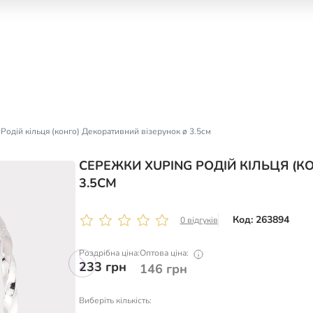
Родій кільця (конго) Декоративний візерунок ø 3.5см
СЕРЕЖКИ XUPING РОДІЙ КІЛЬЦЯ (К
3.5СМ
Код: 263894
0 відгуків
Роздрібна ціна:
Оптова ціна:
233
грн
146
грн
Виберіть кількість: