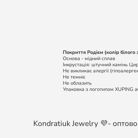
Покриття Родієм (колір білого 
Основа - мідний сплав
Інкрустація: штучний камінь Цир
Не викликає алергії (гіпоалерген
Не темніє
Не облазить
Упаковка з логотипом XUPING аб
Kondratiuk Jewelry 💜- оптово