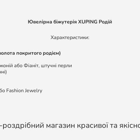
Ювелірна біжутерія XUPING Родій
Характеристики:
золота покритого родієм)
коній або Фіаніт, штучні перли
ні)
о Fashion Jewelry
-роздрібний магазин красивої та якісно