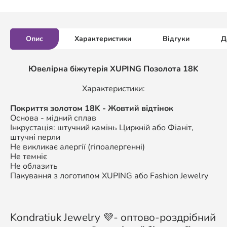
Опис
Характеристики
Відгуки
Д
Ювелірна біжутерія XUPING
Позолота 18K
Характеристики:
П
окриття золотом
18K
- Жовтий відтінок
Основа - мідний сплав
Інкрустація: штучний камінь Циркній або Фіаніт,
штучні перли
Не викликає алергії (гіпоалергенні)
Не темніє
Не облазить
Пакування з логотипом XUPING або Fashion Jewelry
Kondratiuk Jewelry 💜- оптово-роздрібний