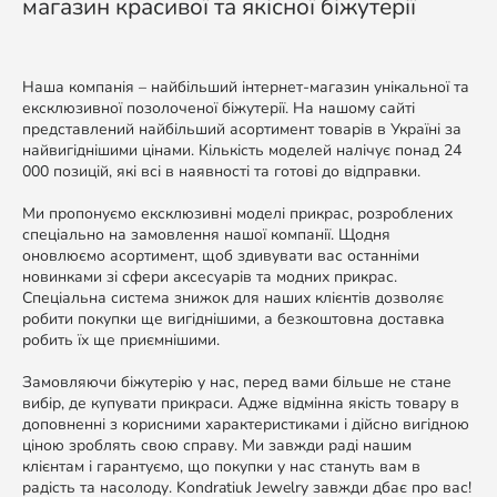
магазин красивої та якісної біжутерії
Наша компанія – найбільший інтернет-магазин унікальної та
ексклюзивної позолоченої біжутерії. На нашому сайті
представлений найбільший асортимент товарів в Україні за
найвигіднішими цінами. Кількість моделей налічує понад 24
000 позицій, які всі в наявності та готові до відправки.
Ми пропонуємо ексклюзивні моделі прикрас, розроблених
спеціально на замовлення нашої компанії. Щодня
оновлюємо асортимент, щоб здивувати вас останніми
новинками зі сфери аксесуарів та модних прикрас.
Спеціальна система знижок для наших клієнтів дозволяє
робити покупки ще вигіднішими, а безкоштовна доставка
робить їх ще приємнішими.
Замовляючи біжутерію у нас, перед вами більше не стане
вибір, де купувати прикраси. Адже відмінна якість товару в
доповненні з корисними характеристиками і дійсно вигідною
ціною зроблять свою справу. Ми завжди раді нашим
клієнтам і гарантуємо, що покупки у нас стануть вам в
радість та насолоду. Kondratiuk Jewelry завжди дбає про вас!