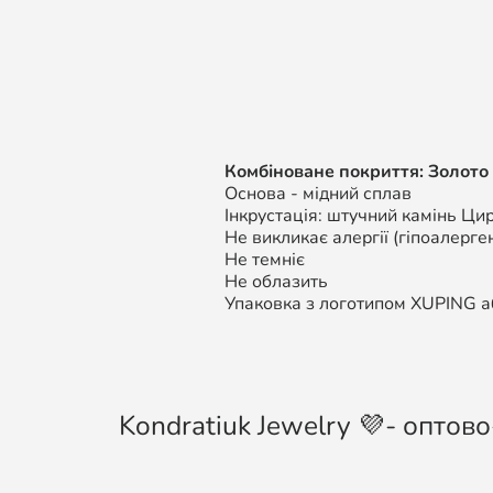
Комбіноване покриття: Золото 
Основа - мідний сплав
Інкрустація: штучний камінь Цир
Не викликає алергії (гіпоалерген
Не темніє
Не облазить
Упаковка з логотипом XUPING аб
Kondratiuk Jewelry 💜- оптово