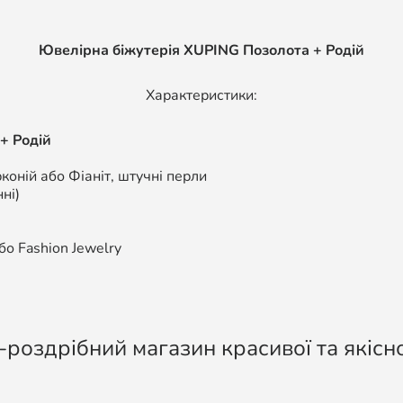
Ювелірна біжутерія XUPING Позолота + Родій
Характеристики:
+ Родій
коній або Фіаніт, штучні перли
ні)
о Fashion Jewelry
-роздрібний магазин красивої та якісно