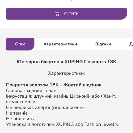
КУПИТИ
Опис
Характеристики
Відгуки
Д
Ювелірна біжутерія XUPING Позолота 18K
Характеристики:
Покриття золотом 18K - Жовтий відтінок
Основа - мідний сплав
Інкрустація: штучний камінь Цирконій або Фіаніт,
штучні перли
Не викликає алергії (гіпоалергенні)
Не темніє
Не облазить
Упаковка з логотипом XUPING або Fashion Jewelry