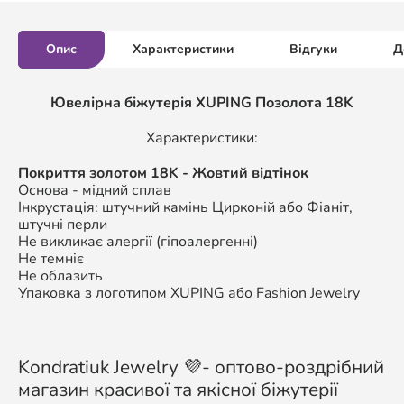
Опис
Характеристики
Відгуки
Д
Ювелірна біжутерія XUPING Позолота 18K
Характеристики:
Покриття золотом 18K - Жовтий відтінок
Основа - мідний сплав
Інкрустація: штучний камінь Цирконій або Фіаніт,
штучні перли
Не викликає алергії (гіпоалергенні)
Не темніє
Не облазить
Упаковка з логотипом XUPING або Fashion Jewelry
Kondratiuk Jewelry 💜- оптово-роздрібний
магазин красивої та якісної біжутерії