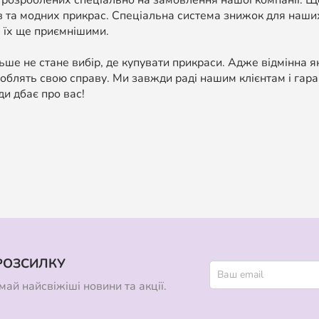
 розроблених спеціально на замовлення нашої компанії. 
в та модних прикрас. Спеціальна система знижок для наших
 їх ще приємнішими.
ше не стане вибір, де купувати прикраси. Адже відмінна я
облять свою справу. Ми завжди раді нашим клієнтам і гара
ди дбає про вас!
РОЗСИЛКУ
ай найсвіжіші новини та акції.