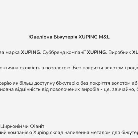
Ювелірна Біжутерія XUPING M&L
ва марка
XUPING
. Суббренд компанії
XUPING
. Виробник
X
дентична схожість з позолотою. Без покриття золотом і роді
ерію як більш доступну біжутерію без покриття золотом а
сновна відмінність від позолочених виробів - це, звичайно, 
 Цирконій чи Фіаніт.
ий компанією Xuping склад напилення металом для біжутері