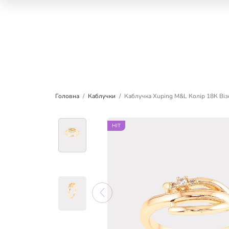
Головна
Каблучки
Каблучка Xuping M&L Колір 18К Віз
HIT
HIT