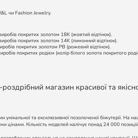
L чи Fashion Jewelry.
иробів покритих золотом 18K (жовтий відтінок).
 виробів покритих золотом 14K (лимонний відтінок).
робів покритих золотом РВ (рожевий відтінок).
иробів покритих родієм (колір білого золота покритого роді
-роздрібний магазин красивої та якісно
н унікальної та ексклюзивної позолоченої біжутерії. На н
ми цінами. Кількість моделей налічує понад 24 000 позицій, 