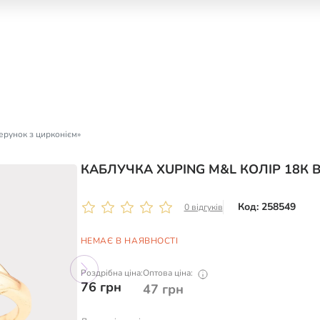
ерунок з цирконієм»
КАБЛУЧКА XUPING M&L КОЛІР 18К 
Код: 258549
0 відгуків
НЕМАЄ В НАЯВНОСТІ
Роздрібна ціна:
Оптова ціна:
76
грн
47
грн