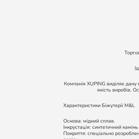
Торго
І
Компанія XUPING виділяє дану с
якість виробів. О
Характеристики Біжутерії M&L
Основа: мідний сплав.
Інкрустація: синтетичний камінь
Покриття: спеціально розроблен