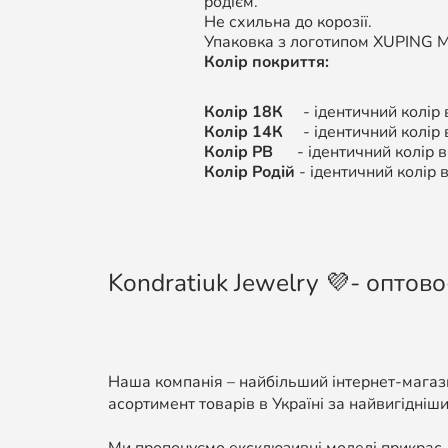
родієм.
Не схильна до корозії.
Упаковка з логотипом XUPING M&
Колір покриття:
Колір 18К
- ідентичний колір в
Колір 14К
- ідентичний колір
Колір РВ
- ідентичний колір ви
Колір Родій
- ідентичний колір в
Kondratiuk Jewelry 💜- оптово
Наша компанія – найбільший інтернет-магази
асортимент товарів в Україні за найвигідніши