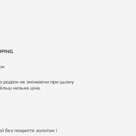
UPING
.
єм
бо родієм не змінюючи при цьому
більш низька ціна.
ї без покриття золотом і