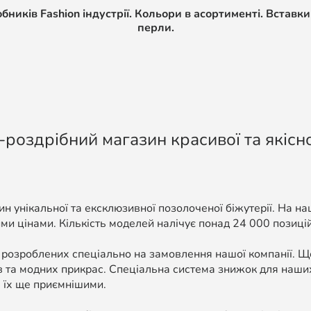
иків Fashion індустрії. Кольори в асортименті. Вставки 
перли.
-роздрібний магазин красивої та якісно
н унікальної та ексклюзивної позолоченої біжутерії. На н
ми цінами. Кількість моделей налічує понад 24 000 позицій, 
 розроблених спеціально на замовлення нашої компанії. 
в та модних прикрас. Спеціальна система знижок для наших
 їх ще приємнішими.