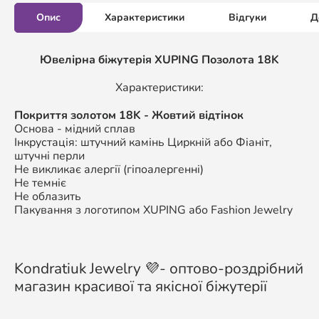
Опис
Характеристики
Відгуки
Д
Ювелірна біжутерія XUPING
Позолота 18K
Характеристики:
П
окриття золотом
18K
- Жовтий відтінок
Основа - мідний сплав
Інкрустація: штучний камінь Циркній або Фіаніт,
штучні перли
Не викликає алергії (гіпоалергенні)
Не темніє
Не облазить
Пакування з логотипом XUPING або Fashion Jewelry
Kondratiuk Jewelry 💜- оптово-роздрібний
магазин красивої та якісної біжутерії