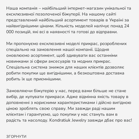
Наша компанія – найбільший інтернет-магазин унікальної та
ексклюзивної позолоченої біжутерії. На нашому сайті
представлений найбільший асортимент товарів в Україні за
найвигіднішими цінами. Кількість моделей налічує понад 24
000 позицій, які всі в наявності та готові до відправки.
Ми пропонуємо ексклюзивні моделі прикрас, розроблених
спеціально на замовлення нашої компанії. Щодня
оновлюємо асортимент, щоб здивувати вас останніми
новинками зі сфери аксесуарів та модних прикрас.
Спеціальна система знижок для наших клієнтів дозволяє
робити покупки ще вигіднішими, а безкоштовна доставка
робить їх ще приємнішими.
Замовляючи біжутерію у нас, перед вами більше не стане
вибір, де купувати прикраси. Адже відмінна якість товару в
доповненні з корисними характеристиками і дійсно вигідною
ціною зроблять свою справу. Ми завжди раді нашим
клієнтам і гарантуємо, що покупки у нас стануть вам в
радість та насолоду. Kondratiuk Jewelry завжди дбає про вас!
ЗГОРНУТИ