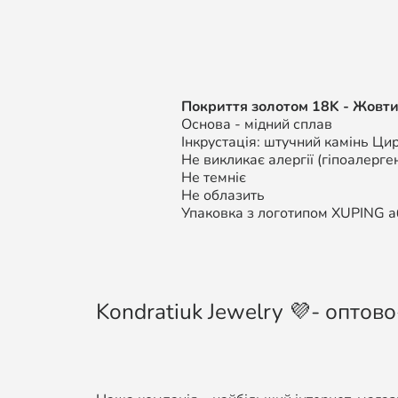
Покриття золотом 18K - Жовти
Основа - мідний сплав
Інкрустація: штучний камінь Цир
Не викликає алергії (гіпоалерген
Не темніє
Не облазить
Упаковка з логотипом XUPING аб
Kondratiuk Jewelry 💜- оптово