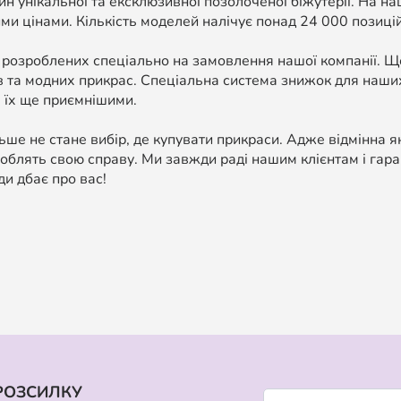
н унікальної та ексклюзивної позолоченої біжутерії. На н
ми цінами. Кількість моделей налічує понад 24 000 позицій, 
 розроблених спеціально на замовлення нашої компанії. 
в та модних прикрас. Спеціальна система знижок для наших
 їх ще приємнішими.
ше не стане вибір, де купувати прикраси. Адже відмінна я
облять свою справу. Ми завжди раді нашим клієнтам і гара
ди дбає про вас!
РОЗСИЛКУ