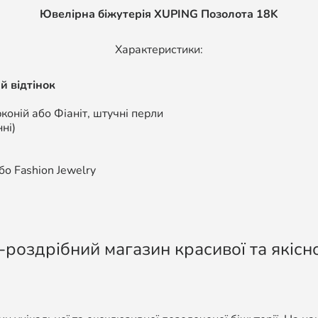
Ювелірна біжутерія XUPING Позолота 18K
Характеристики:
й відтінок
коній або Фіаніт, штучні перли
ні)
о Fashion Jewelry
-роздрібний магазин красивої та якісно