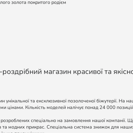
го золота покритого родієм
-роздрібний магазин красивої та якісно
н унікальної та ексклюзивної позолоченої біжутерії. На н
ми цінами. Кількість моделей налічує понад 24 000 позицій, 
 розроблених спеціально на замовлення нашої компанії. 
в та модних прикрас. Спеціальна система знижок для наших