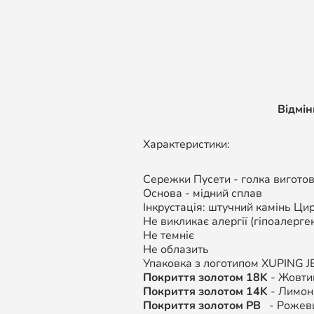
Відмі
Характеристики:
Сережки Пусети - голка виготовл
Основа - мідний сплав
Інкрустація: штучний камінь Цир
Не викликає алергії (гіпоалерген
Не темніє
Не облазить
Упаковка з логотипом XUPING
J
Покриття золотом 18K
- Жовтий
Покриття золотом 14K
- Лимонн
Покриття золотом РВ
- Рожеви