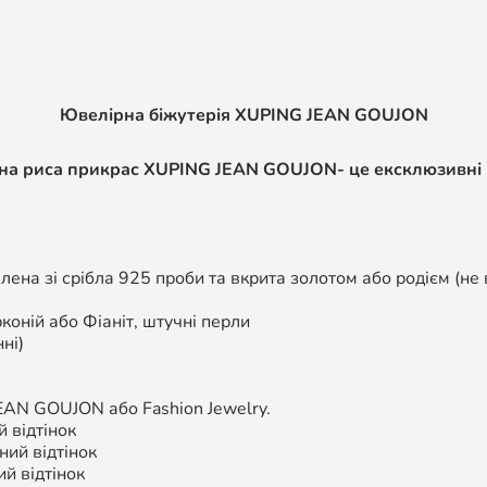
Ювелірна біжутерія XUPING
JEAN GOUJON
нна риса прикрас XUPING
JEAN GOUJON
- це ексклюзивні
ена зі срібла 925 проби та вкрита золотом або родієм (не 
коній або Фіаніт, штучні перли
ні)
EAN GOUJON
або Fashion Jewelry.
 відтінок
ий відтінок
й відтінок