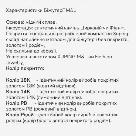
Характеристики Біжутерії M&L
Основа: мідний сплав.
Інкрустація: синтетичний камінь Цирконій чи Фіаніт.
Покриття: спеціально розроблений компанією Xuping
склад напилення металом для біжутерії без покриття
золотом і родієм.
Не схильна до корозії.
Упаковка з логотипом XUPING M&L чи Fashion
Jewelry.
Колір покриття:
Колір 18К
- ідентичний колір виробів покритих
золотом 18K (жовтий відтінок).
Колір 14К
- ідентичний колір виробів покритих
золотом 14K (лимонний відтінок).
Колір РВ
- ідентичний колір виробів покритих
золотом РВ (рожевий відтінок).
Колір Родій
- ідентичний колір виробів покритих
родієм (колір білого золота покритого родієм).