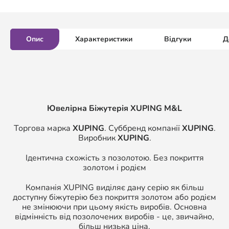
Опис
Характеристики
Відгуки
Д
Ювелірна Біжутерія XUPING M&L
Торгова марка
XUPING
. Суббренд компанії
XUPING
.
Виробник
XUPING
.
Ідентична схожість з позолотою. Без покриття
золотом і родієм
Компанія XUPING виділяє дану серію як більш
доступну біжутерію без покриття золотом або родієм
не змінюючи при цьому якість виробів. Основна
відмінність від позолочених виробів - це, звичайно,
більш низька ціна.