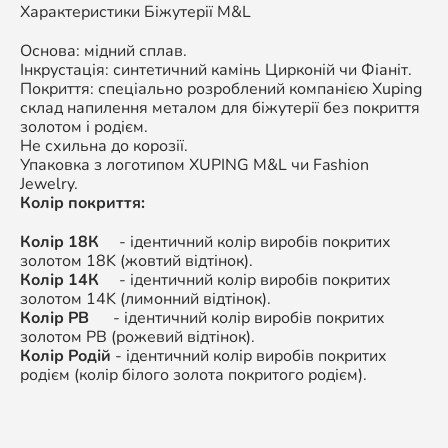
Характеристики Біжутерії M&L
Основа: мідний сплав.
Інкрустація: синтетичний камінь Цирконій чи Фіаніт.
Покриття: спеціально розроблений компанією Xuping
склад напилення металом для біжутерії без покриття
золотом і родієм.
Не схильна до корозії.
Упаковка з логотипом XUPING M&L чи Fashion
Jewelry.
Колір покриття:
Колір 18К
- ідентичний колір виробів покритих
золотом 18K (жовтий відтінок).
Колір 14К
- ідентичний колір виробів покритих
золотом 14K (лимонний відтінок).
Колір РВ
- ідентичний колір виробів покритих
золотом РВ (рожевий відтінок).
Колір Родій
- ідентичний колір виробів покритих
родієм (колір білого золота покритого родієм).