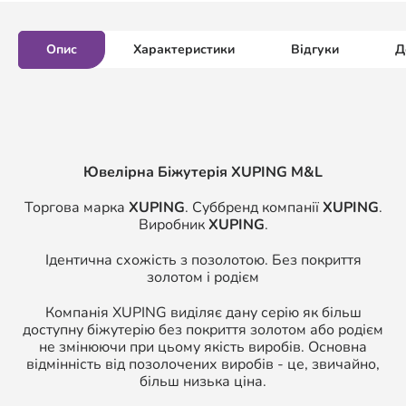
Опис
Характеристики
Відгуки
Д
Ювелірна Біжутерія XUPING M&L
Торгова марка
XUPING
. Суббренд компанії
XUPING
.
Виробник
XUPING
.
Ідентична схожість з позолотою. Без покриття
золотом і родієм
Компанія XUPING виділяє дану серію як більш
доступну біжутерію без покриття золотом або родієм
не змінюючи при цьому якість виробів. Основна
відмінність від позолочених виробів - це, звичайно,
більш низька ціна.