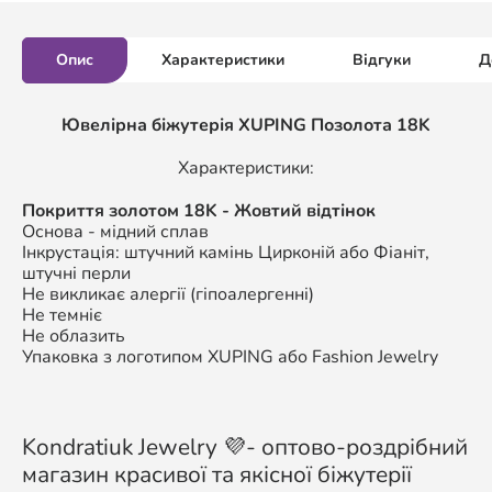
Опис
Характеристики
Відгуки
Д
Ювелірна біжутерія XUPING Позолота 18K
Характеристики:
Покриття золотом 18K - Жовтий відтінок
Основа - мідний сплав
Інкрустація: штучний камінь Цирконій або Фіаніт,
штучні перли
Не викликає алергії (гіпоалергенні)
Не темніє
Не облазить
Упаковка з логотипом XUPING або Fashion Jewelry
Kondratiuk Jewelry 💜- оптово-роздрібний
магазин красивої та якісної біжутерії