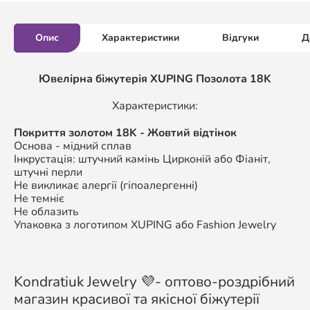
Опис
Характеристики
Відгуки
Д
Ювелірна біжутерія XUPING Позолота 18K
Характеристики:
Покриття золотом 18K - Жовтий відтінок
Основа - мідний сплав
Інкрустація: штучний камінь Цирконій або Фіаніт,
штучні перли
Не викликає алергії (гіпоалергенні)
Не темніє
Не облазить
Упаковка з логотипом XUPING або Fashion Jewelry
Kondratiuk Jewelry 💜- оптово-роздрібний
магазин красивої та якісної біжутерії