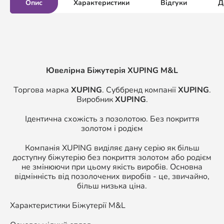
Опис
Характеристики
Відгуки
Д
Ювелірна Біжутерія XUPING M&L
Торгова марка
XUPING
. Суббренд компанії
XUPING
.
Виробник
XUPING
.
Ідентична схожість з позолотою. Без покриття
золотом і родієм
Компанія XUPING виділяє дану серію як більш
доступну біжутерію без покриття золотом або родієм
не змінюючи при цьому якість виробів. Основна
відмінність від позолочених виробів - це, звичайно,
більш низька ціна.
Характеристики Біжутерії M&L