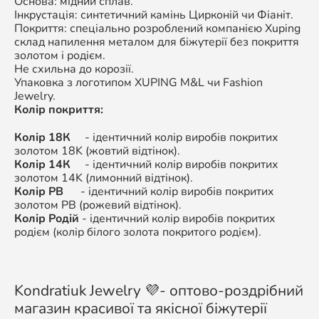
Основа: мідний сплав.
Інкрустація: синтетичний камінь Цирконій чи Фіаніт.
Покриття: спеціально розроблений компанією Xuping
склад напилення металом для біжутерії без покриття
золотом і родієм.
Не схильна до корозії.
Упаковка з логотипом XUPING M&L чи Fashion
Jewelry.
Колір покриття:
Колір 18К
- ідентичний колір виробів покритих
золотом 18K (жовтий відтінок).
Колір 14К
- ідентичний колір виробів покритих
золотом 14K (лимонний відтінок).
Колір РВ
- ідентичний колір виробів покритих
золотом РВ (рожевий відтінок).
Колір Родій
- ідентичний колір виробів покритих
родієм (колір білого золота покритого родієм).
Kondratiuk Jewelry 💜- оптово-роздрібний
магазин красивої та якісної біжутерії